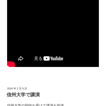
投
2004 年 2 月 9 日
稿
信州大学で講演
日:
信州大学の招待を受けて講演を提供。