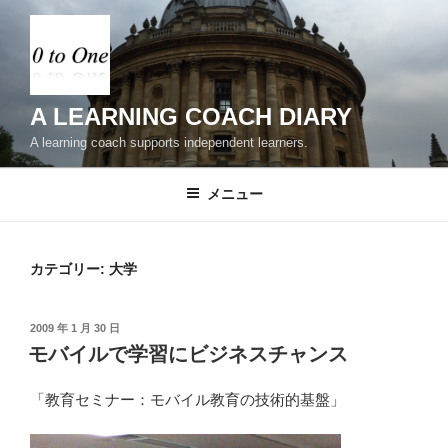
コ
ン
テ
ン
ツ
A LEARNING COACH DIARY
へ
A learning coach supports independent learners.
ス
キ
メニュー
ッ
プ
カテゴリー:
大学
投
2009 年 1 月 30 日
稿
モバイルで学習にビジネスチャンス
日:
「教育セミナー：モバイル教育の技術的基盤」