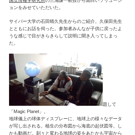
国立情報学研究所
の三浦謙一教授から面白いソリューシ
ョンをみせていただいた。
サイバー大学の石田晴久先生からのご紹介。久保田先生
とともにお話を伺った。参加者みんなが子供に戻ったよ
うな感じで目がきらきらして説明に聞き入ってしまっ
た。
題して
「Magic Planet」。
地球儀上の球体ディスプレーに、地球上の様々なデータ
が写し出される。植生の分布図から海底の起伏図等。し
かも動画だ。刻々と変わる地球の姿をあたかも宇宙から