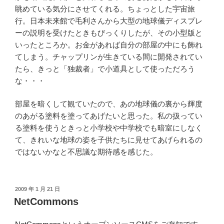
眺めている気分にさせてくれる。ちょっとした宇宙旅
行。日本未来館で毛利さんから大型の地球儀ディスプレ
ーの説明を受けたときもびっくりしたが、その小型版と
いったところか。お金があれば自分の部屋の中にも飾れ
てしまう。チャップリンが生きている間に開発されてい
たら、きっと「独裁者」で小道具として使っただろう
な・・・
部屋を暗くして観ていたので、あの地球儀の裏から輝度
のあがる塗料を塗ってあげたいと思った。私の扱ってい
る塗料を使うときっと小学校や中学校でも暗室にしなく
て、きれいな地球の姿を子供たちに見せてあげられるの
ではないかなと不思議な期待感を感じた。
投
2009 年 1 月 21 日
稿
NetCommons
日: