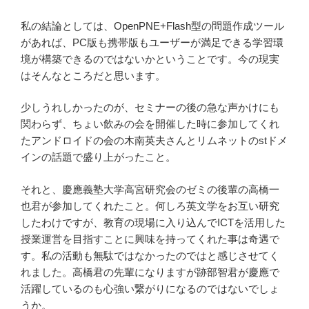
私の結論としては、OpenPNE+Flash型の問題作成ツール
があれば、PC版も携帯版もユーザーが満足できる学習環
境が構築できるのではないかということです。今の現実
はそんなところだと思います。
少しうれしかったのが、セミナーの後の急な声かけにも
関わらず、ちょい飲みの会を開催した時に参加してくれ
たアンドロイドの会の木南英夫さんとリムネットのstドメ
インの話題で盛り上がったこと。
それと、慶應義塾大学高宮研究会のゼミの後輩の高橋一
也君が参加してくれたこと。何しろ英文学をお互い研究
したわけですが、教育の現場に入り込んでICTを活用した
授業運営を目指すことに興味を持ってくれた事は奇遇で
す。私の活動も無駄ではなかったのではと感じさせてく
れました。高橋君の先輩になりますが跡部智君が慶應で
活躍しているのも心強い繋がりになるのではないでしょ
うか。