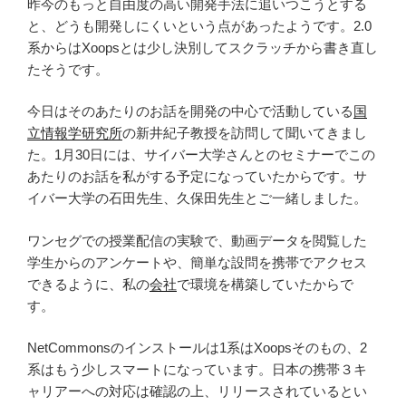
昨今のもっと自由度の高い開発手法に追いつこうとする
と、どうも開発しにくいという点があったようです。2.0
系からはXoopsとは少し決別してスクラッチから書き直し
たそうです。
今日はそのあたりのお話を開発の中心で活動している
国
立情報学研究所
の新井紀子教授を訪問して聞いてきまし
た。1月30日には、サイバー大学さんとのセミナーでこの
あたりのお話を私がする予定になっていたからです。サ
イバー大学の石田先生、久保田先生とご一緒しました。
ワンセグでの授業配信の実験で、動画データを閲覧した
学生からのアンケートや、簡単な設問を携帯でアクセス
できるように、私の
会社
で環境を構築していたからで
す。
NetCommonsのインストールは1系はXoopsそのもの、2
系はもう少しスマートになっています。日本の携帯３キ
ャリアーへの対応は確認の上、リリースされているとい