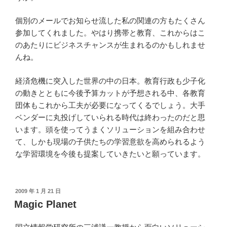
個別のメールでお知らせ流した私の関連の方もたくさん
参加してくれました。やはり携帯と教育、これからはこ
のあたりにビジネスチャンスが生まれるのかもしれませ
んね。
経済危機に突入した世界の中の日本。教育行政も少子化
の動きとともに今後予算カットが予想される中、各教育
団体もこれから工夫が必要になってくるでしょう。大手
ベンダーに丸投げしていられる時代は終わったのだと思
います。頭を使ってうまくソリューションを組み合わせ
て、しかも現場の子供たちの学習意欲を高められるよう
な学習環境を今後も提案していきたいと願っています。
投
2009 年 1 月 21 日
稿
Magic Planet
日: