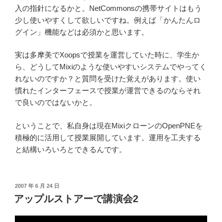
入の指針になるかと。NetCommonsの携帯サイトはもう
少し使いやすくして欲しいですね。例えば「かんたんロ
グイン」機能などは必須かと思います。
実は多摩美でXoopsで授業を運営していた時に、学生か
ら、どうしてMixiのような使いやすいシステムでやってく
れないのですか？と質問を受けた覚えがあります。使い
慣れたインターフェースで授業が運営できるのならそれ
で良いのではないかと。
ということで、私自身は現在MixiクローンのOpenPNEを
積極的に活用して授業展開しています。運用を工夫する
と結構いろいろとできるんです。
投
2007 年 6 月 24 日
稿
アップルストアーで講演会2
日: