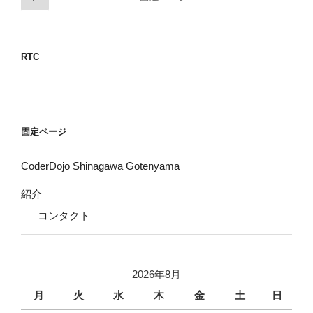
の
稿
ペ
の
ー
ペ
RTC
ジ
ー
ジ
送
り
固定ページ
CoderDojo Shinagawa Gotenyama
紹介
コンタクト
2026年8月
月
火
水
木
金
土
日