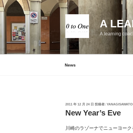
コ
ン
テ
A LEA
ン
ツ
A learning coac
へ
ス
キ
ッ
News
プ
投
2011 年 12 月 24 日
投稿者:
YANAGISAWATO
稿
New Year’s Eve
日:
川崎のラゾーナでニューヨーク