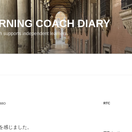
RNING COACH DIARY
h supports independent learners.
RTC
MIO
を感じました。