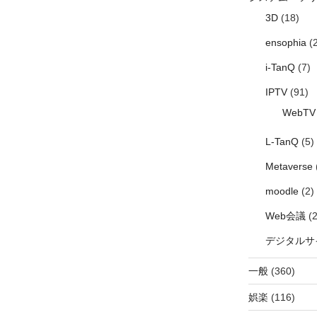
3D
(18)
ensophia
(2
i-TanQ
(7)
IPTV
(91)
WebTV
L-TanQ
(5)
Metaverse
moodle
(2)
Web会議
(2
デジタルサ
一般
(360)
娯楽
(116)