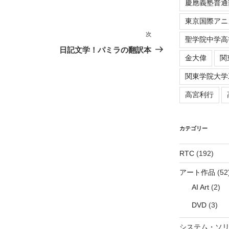
慶應義塾普通
東京国際アニ
次
次
聖学院中学高
の
日記文学！パミラの翻訳本
金大偉
関
投
稿
関東学院大学
高宮利行
カテゴリー
RTC
(192)
アート作品
(52
AI Art
(2)
DVD
(3)
システム・ソ