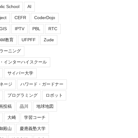
blic School
AI
ect
CEFR
CoderDojo
GIS
IPTV
PBL
RTC
EAM教育
UFPFF
Zude
ラーニング
・インターハイスクール
サイバー大学
ネージ
ハワード・ガードナー
プログラミング
ロボット
画投稿
品川
地球地図
大崎
学習コーチ
御殿山
慶應義塾大学