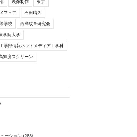
部
映像制作
東京
メフェア
石田晴久
等学校
西洋紋章研究会
東学院大学
工学部情報ネットメディア工学科
高輝度スクリーン
)
リューション
(288)