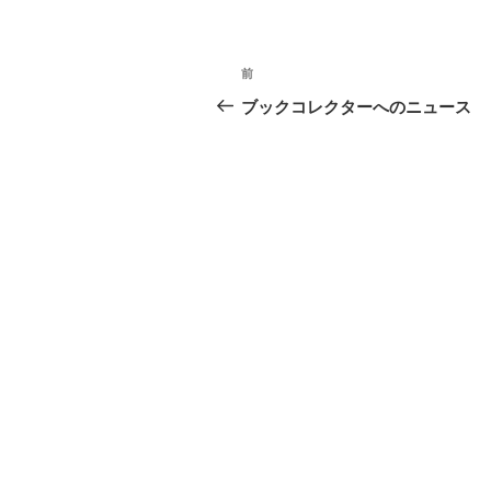
投
前
前
稿
の
ブックコレクターへのニュース
投
ナ
稿
ビ
ゲ
ー
シ
ョ
ン