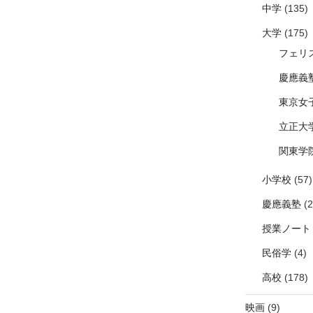
中学
(135)
大学
(175)
フェリ
慶應義
東京女
立正大
関東学
小学校
(57)
慶應義塾
(2
授業ノート
民俗学
(4)
高校
(178)
映画
(9)