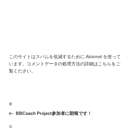
このサイトはスパムを低減するために Akismet を使って
います。
コメントデータの処理方法の詳細はこちらをご
覧ください
。
投
前
前
稿
の
BBCoach Project参加者に朗報です！
ナ
投
ビ
稿
次
次