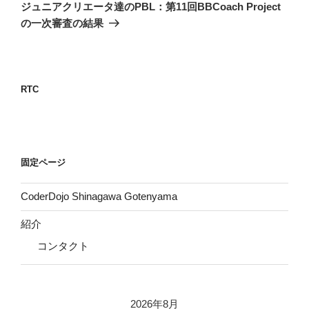
ゲ
の
ジュニアクリエータ達のPBL：第11回BBCoach Project
投
ー
の一次審査の結果
稿
シ
ョ
ン
RTC
固定ページ
CoderDojo Shinagawa Gotenyama
紹介
コンタクト
2026年8月