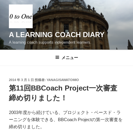
コ
ン
テ
ン
ツ
A LEARNING COACH DIARY
へ
A learning coach supports independent learners.
ス
キ
メニュー
ッ
プ
投
2014 年 3 月 1 日
投稿者:
YANAGISAWATOMIO
稿
第11回BBCoach Project一次審査
日:
締め切りました！
2003年度から続けている、プロジェクト・ベースド・ラ
ーニングを体験できる、BBCoach Projectの第一次審査を
締め切りました。