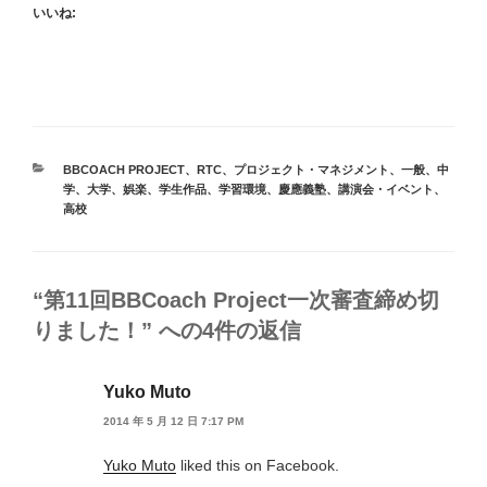
いいね:
カ
BBCOACH PROJECT
、
RTC
、
プロジェクト・マネジメント
、
一般
、
中
テ
学
、
大学
、
娯楽
、
学生作品
、
学習環境
、
慶應義塾
、
講演会・イベント
、
ゴ
高校
リ
ー
“第11回BBCoach Project一次審査締め切
りました！” への4件の返信
Yuko Muto
2014 年 5 月 12 日 7:17 PM
Yuko Muto
liked this on Facebook.