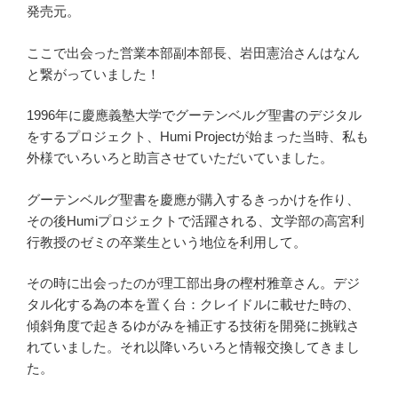
発売元。
ここで出会った営業本部副本部長、岩田憲治さんはなん
と繋がっていました！
1996年に慶應義塾大学でグーテンベルグ聖書のデジタル
をするプロジェクト、Humi Projectが始まった当時、私も
外様でいろいろと助言させていただいていました。
グーテンベルグ聖書を慶應が購入するきっかけを作り、
その後Humiプロジェクトで活躍される、文学部の高宮利
行教授のゼミの卒業生という地位を利用して。
その時に出会ったのが理工部出身の樫村雅章さん。デジ
タル化する為の本を置く台：クレイドルに載せた時の、
傾斜角度で起きるゆがみを補正する技術を開発に挑戦さ
れていました。それ以降いろいろと情報交換してきまし
た。