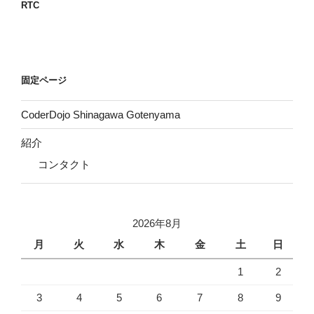
RTC
固定ページ
CoderDojo Shinagawa Gotenyama
紹介
コンタクト
2026年8月
月
火
水
木
金
土
日
1
2
3
4
5
6
7
8
9