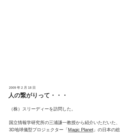
投
2009 年 2 月 18 日
稿
人の繋がりって・・・
日:
（株）スリーディーを訪問した。
国立情報学研究所の三浦謙一教授から紹介いただいた、
3D地球儀型プロジェクター「
Magic Planet
」の日本の総