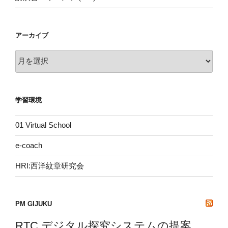
アーカイブ
ア
ー
カ
イ
学習環境
ブ
01 Virtual School
e-coach
HRI:西洋紋章研究会
PM GIJUKU
RTC デジタル探究システムの提案