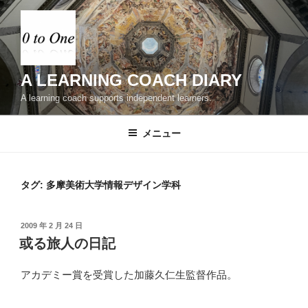
コ
ン
テ
ン
ツ
A LEARNING COACH DIARY
へ
A learning coach supports independent learners.
ス
キ
メニュー
ッ
プ
タグ:
多摩美術大学情報デザイン学科
投
2009 年 2 月 24 日
稿
或る旅人の日記
日:
アカデミー賞を受賞した加藤久仁生監督作品。