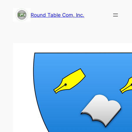
内
容
Round Table Com, Inc.
を
ス
キ
ッ
プ