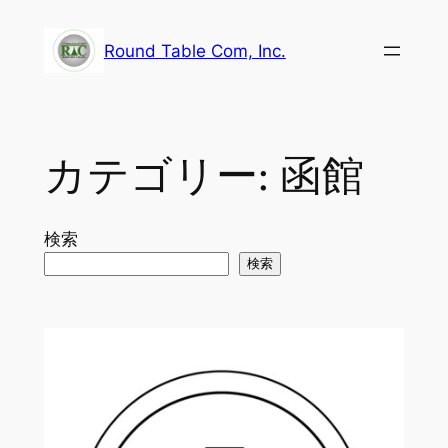
内
容
Round Table Com, Inc.
を
ス
キ
ッ
カテゴリー:
函館
プ
検索
検索