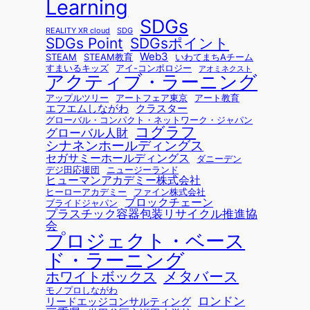
Learning
SDGs
REALITY XR cloud
SDG
SDGsポイント
SDGs Point
Web3
STEAM
STEAM教育
いわてまちAチーム
すまいるキッズ
アイ-コンポロジー
アオミネクスト
アクティブ・ラーニング
アップルツリー
アートフェア東京
アート教育
エフエムしながわ
クラスター
グローバル・コンパクト・ネットワーク・ジャパン
コグラフ
グローバル人財
シナネンホールディングス
セガサミーホールディングス
ダニーデン
デジ田応援団
ニュージーランド
ヒューマンアカデミー株式会社
ヒーローアカデミー
ファイン株式会社
ブロックチェーン
ブライドジャパン
プラスチック容器包装リサイクル推進協
会
プロジェクト・ベース
ド・ラーニング
メタバース
ホワイトボックス
モノプロしながわ
ロンドン
リードエッジコンサルティング