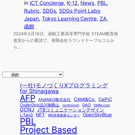
in
ICT Concierge
, 
K-12
, 
News
, 
PBL
, 
Rubric
, 
SDGs
, 
SDGs Point Labo
Japan
, 
Tokyo Learning Centre
, 
ZA
, 
函館
2024年3月16日、函館工業高等専門学校 STEAM教育推
進室からの要請で、有限会社ラウンドテーブルコムか
ら…
(一社)モノづくりXプログラミング
for Shinagawa
AFP
CAMI&Co.
CePiC
ANANEO株式会社
CoderDojo品川御殿山
DAO
contronym
DMM.com
GCNJ
JTBコミュニケーションデザイン
NFT
OpenSkyBlue
L-TanQ
NRI未来創発センター
PBL
Project Based