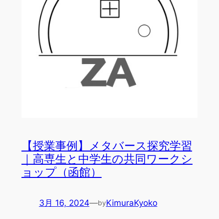
【授業事例】メタバース探究学習
｜高専生と中学生の共同ワークシ
ョップ（函館）
3月 16, 2024
—
KimuraKyoko
by