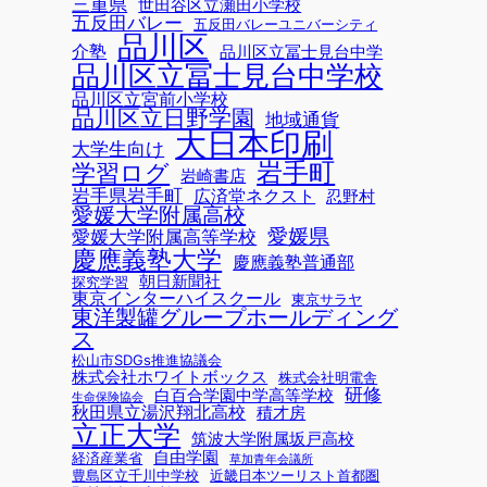
三重県
世田谷区立瀬田小学校
五反田バレー
五反田バレーユニバーシティ
品川区
介塾
品川区立冨士見台中学
品川区立冨士見台中学校
品川区立宮前小学校
品川区立日野学園
地域通貨
大日本印刷
大学生向け
岩手町
学習ログ
岩崎書店
岩手県岩手町
広済堂ネクスト
忍野村
愛媛大学附属高校
愛媛県
愛媛大学附属高等学校
慶應義塾大学
慶應義塾普通部
朝日新聞社
探究学習
東京インターハイスクール
東京サラヤ
東洋製罐グループホールディング
ス
松山市SDGs推進協議会
株式会社ホワイトボックス
株式会社明電舎
研修
白百合学園中学高等学校
生命保険協会
秋田県立湯沢翔北高校
積才房
立正大学
筑波大学附属坂戸高校
自由学園
経済産業省
草加青年会議所
豊島区立千川中学校
近畿日本ツーリスト首都圏