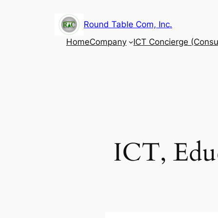
内
容
Round Table Com, Inc.
を
Home
Company
ICT Concierge (Consul
ス
キ
ッ
プ
ICT, Edu