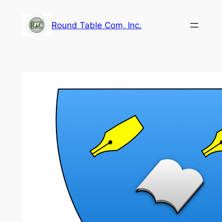
内
容
Round Table Com, Inc.
を
ス
キ
ッ
プ