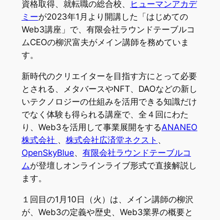
資格取得、就転職の総合校、
ヒューマンアカデ
ミー
が2023年1月より開講した「はじめての
Web3講座」で、有限会社ラウンドテーブルコ
ムCEOの柳沢富夫がメイン講師を務めていま
す。
新時代のクリエイターを目指す方にとって必要
とされる、メタバースやNFT、DAOなどの新し
いテクノロジーの仕組みを活用できる知識だけ
でなく体験も得られる講座で、全４回にわた
り、Web3を活用して事業展開をする
ANANEO
株式会社
、
株式会社広済堂ネクスト
、
OpenSkyBlue
、
有限会社ラウンドテーブルコ
ム
が登壇しオンラインライブ形式で直接解説し
ます。
１回目の1月10日（火）は、メイン講師の柳沢
が、Web3の定義や歴史、Web3業界の概要と