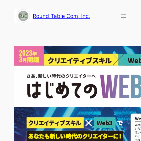
内
容
Round Table Com, Inc.
を
ス
キ
ッ
プ