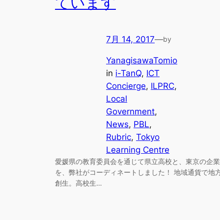
ています
7月 14, 2017
—
by
YanagisawaTomio
in
i-TanQ
, 
ICT
Concierge
, 
ILPRC
, 
Local
Government
, 
News
, 
PBL
, 
Rubric
, 
Tokyo
Learning Centre
愛媛県の教育委員会を通じて県立高校と、東京の企業
を、弊社がコーディネートしました！ 地域通貨で地
創生。高校生…