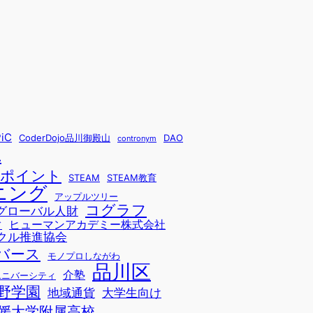
iC
CoderDojo品川御殿山
DAO
contronym
L
sポイント
STEAM
STEAM教育
ニング
アップルツリー
コグラフ
グローバル人財
ヒューマンアカデミー株式会社
ド
クル推進協会
バース
モノプロしながわ
品川区
介塾
ユニバーシティ
野学園
地域通貨
大学生向け
媛大学附属高校