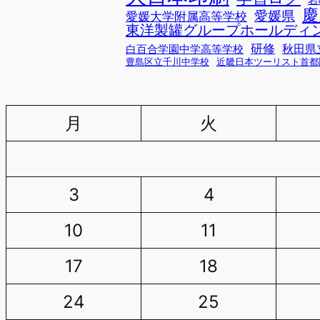
岩
慶
愛媛県
愛媛大学附属高等学校
東洋製罐グループホールディ
研修
秋田県
白百合学園中学高等学校
豊島区立千川中学校
近畿日本ツーリスト首都
月
火
3
4
10
11
17
18
24
25