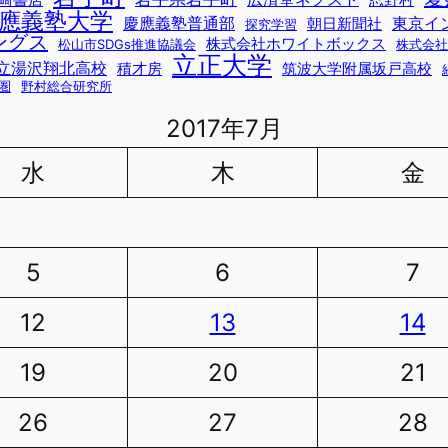
崎書店
忍野村
應義塾大学
慶應義塾普通部
東京イ
朝日新聞社
探究学習
ングス
株式会社ホワイトボックス
松山市SDGs推進協議会
株式会社
立正大学
立湯沢翔北高校
積才房
筑波大学附属坂戸高校
圏
野村総合研究所
2017年7月
水
木
金
5
6
7
12
13
14
19
20
21
26
27
28