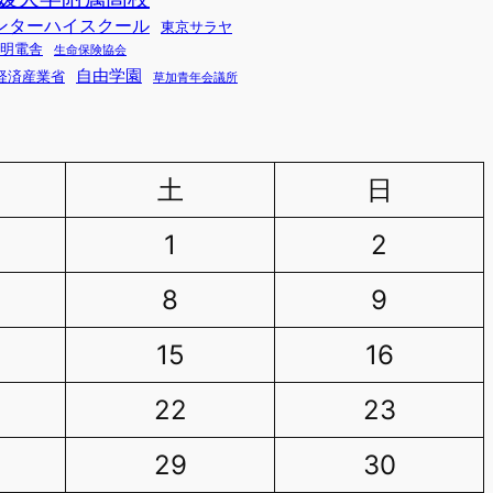
ンターハイスクール
東京サラヤ
明電舎
生命保険協会
自由学園
経済産業省
草加青年会議所
土
日
1
2
8
9
15
16
22
23
29
30