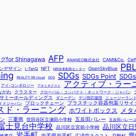
AFP
r Shinagawa
CAMI&Co.
CeP
ANANEO株式会社
PB
ョンデザイン
NFT
OpenSkyBlue
L-TanQ
NRI未来創発センター
ning
SDGs
SDG
SDGs Point
REALITY XR cloud
SDG
アクティブ・ラー
アイ-コンポロジー
アオミネクスト
ながわ
クラスター
グローバル・コンパクト・ネットワーク・ジャパン
サミーホールディングス
ダニーデン
デジ田応援団
ニュージーラン
プラスチック容器包装リサイ
ブロックチェーン
イドジャパン
スド・ラーニング
メタ
ホワイトボックス
ン
三重県
五反田バレー
世田谷区立瀬田小学校
五反田バレー
冨士見台中学校
品川区立日
品川区立宮前小学校
岩手町
愛
岩手県岩手町
広済堂ネクスト