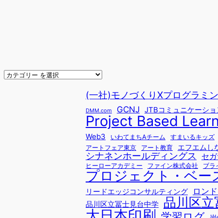
(一社)モノづくりXプログラミングfo
GCNJ
JTBコミュニケーシ
DMM.com
Project Based Lear
Web3
いわてまちAチーム
すまいるキッズ
エフエムし
アートフェア東京
アート教育
シナネンホールディングス
セガ
ヒーローアカデミー
ファイン株式会社
ブラ
プロジェクト・ベー
ロンド
リードエッジコンサルティング
品川区立
品川区立冨士見台中学
大日本印刷
学習ログ