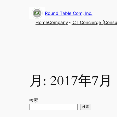
内
容
Round Table Com, Inc.
を
Home
Company
ICT Concierge (Consul
ス
キ
ッ
プ
月:
2017年7月
検索
検索