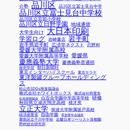
品川区
介塾
品川区立冨士見台中学
品川区立冨士見台中学校
品川区立宮前小学校
品川区立日野学園
地域通貨
大日本印刷
大学生向け
岩手町
学習ログ
岩崎書店
岩手県岩手町
広済堂ネクスト
忍野村
愛媛大学附属高校
愛媛県
愛媛大学附属高等学校
慶應義塾大学
慶應義塾普通部
朝日新聞社
探究学習
東京インターハイスクール
東京サラヤ
東洋製罐グループホールディング
ス
松山市SDGs推進協議会
株式会社ホワイトボックス
株式会社明電舎
研修
白百合学園中学高等学校
生命保険協会
秋田県立湯沢翔北高校
積才房
立正大学
筑波大学附属坂戸高校
自由学園
経済産業省
草加青年会議所
豊島区立千川中学校
近畿日本ツーリスト首都圏
野村総合研究所