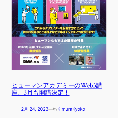
ヒューマンアカデミーのWeb3講
座、3月も開講決定！
2月 24, 2023
—
KimuraKyoko
by