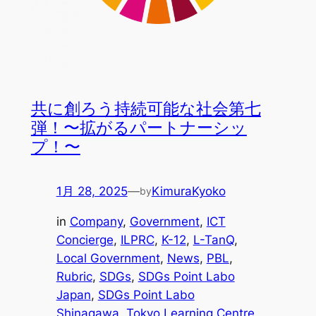
共に創ろう持続可能な社会第七
弾！〜拡がるパートナーシッ
プ！〜
1月 28, 2025
—
KimuraKyoko
by
in
Company
, 
Government
, 
ICT
Concierge
, 
ILPRC
, 
K-12
, 
L-TanQ
, 
Local Government
, 
News
, 
PBL
, 
Rubric
, 
SDGs
, 
SDGs Point Labo
Japan
, 
SDGs Point Labo
Shinagawa
, 
Tokyo Learning Centre
, 