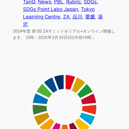
TanQ
, 
News
, 
PBL
, 
Rubric
, 
SDGs
, 
SDGs Point Labo Japan
, 
Tokyo
Learning Centre
, 
ZA
, 
品川
, 
愛媛
, 
湯
沢
2024年度 第1回 ZAサミットをリアル+オンライン開催し
ます。 日時：2025年3月30日(日)午前10時…