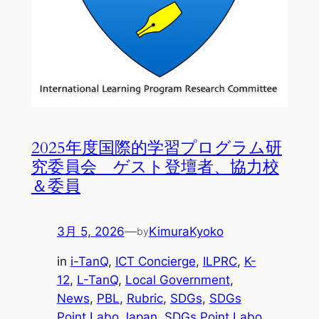
2025年度国際的学習プログラム研
究委員会 ゲスト登壇者、協力校
＆委員
3月 5, 2026
—
KimuraKyoko
by
in
i-TanQ
, 
ICT Concierge
, 
ILPRC
, 
K-
12
, 
L-TanQ
, 
Local Government
, 
News
, 
PBL
, 
Rubric
, 
SDGs
, 
SDGs
Point Labo Japan
, 
SDGs Point Labo