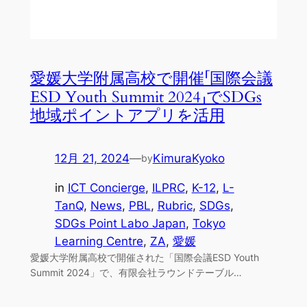
愛媛大学附属高校で開催「国際会議
ESD Youth Summit 2024」でSDGs
地域ポイントアプリを活用
12月 21, 2024
—
KimuraKyoko
by
in
ICT Concierge
, 
ILPRC
, 
K-12
, 
L-
TanQ
, 
News
, 
PBL
, 
Rubric
, 
SDGs
, 
SDGs Point Labo Japan
, 
Tokyo
Learning Centre
, 
ZA
, 
愛媛
愛媛大学附属高校で開催された「国際会議ESD Youth
Summit 2024」で、有限会社ラウンドテーブル…