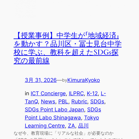
【授業事例】中学生が「地域経済」
を動かす？品川区・冨士見台中学
校に学ぶ、教科を超えたSDGs探
究の最前線
3月 31, 2026
—
KimuraKyoko
by
in
ICT Concierge
, 
ILPRC
, 
K-12
, 
L-
TanQ
, 
News
, 
PBL
, 
Rubric
, 
SDGs
, 
SDGs Point Labo Japan
, 
SDGs
Point Labo Shinagawa
, 
Tokyo
Learning Centre
, 
ZA
, 
品川
なぜ今、教育現場に「リアルな社会」が必要なのか