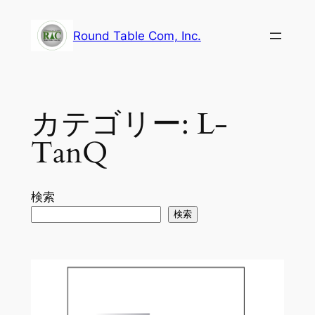
内
容
Round Table Com, Inc.
を
ス
キ
ッ
カテゴリー:
L-
プ
TanQ
検索
検索