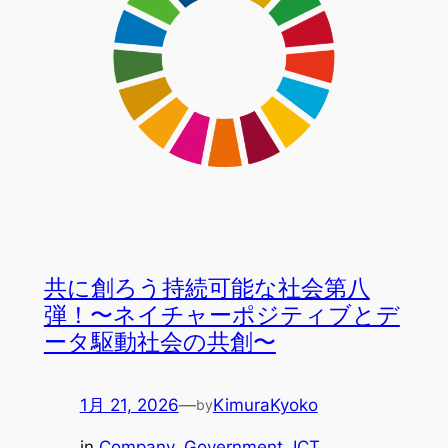
共に創ろう持続可能な社会第八
弾！〜ネイチャーポジティブとデ
ータ駆動社会の共創〜
1月 21, 2026
—
KimuraKyoko
by
in
Company
, 
Government
, 
ICT