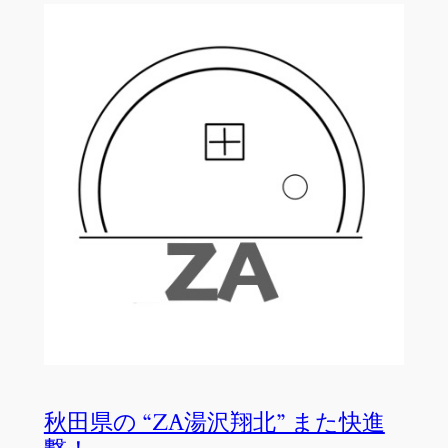
秋田県の “ZA湯沢翔北” また快進