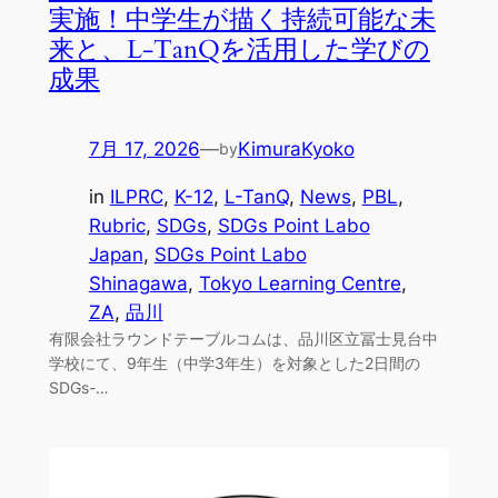
実施！中学生が描く持続可能な未
来と、L-TanQを活用した学びの
成果
7月 17, 2026
—
KimuraKyoko
by
in
ILPRC
, 
K-12
, 
L-TanQ
, 
News
, 
PBL
, 
Rubric
, 
SDGs
, 
SDGs Point Labo
Japan
, 
SDGs Point Labo
Shinagawa
, 
Tokyo Learning Centre
, 
ZA
, 
品川
有限会社ラウンドテーブルコムは、品川区立冨士見台中
学校にて、9年生（中学3年生）を対象とした2日間の
SDGs-…