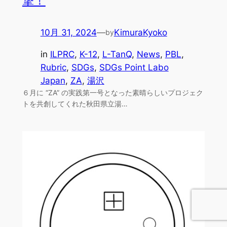
撃！
10月 31, 2024
—
KimuraKyoko
by
in
ILPRC
, 
K-12
, 
L-TanQ
, 
News
, 
PBL
, 
Rubric
, 
SDGs
, 
SDGs Point Labo
Japan
, 
ZA
, 
湯沢
６月に “ZA” の実践第一号となった素晴らしいプロジェク
トを共創してくれた秋田県立湯…