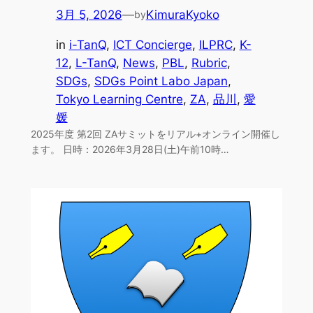
3月 5, 2026
—
KimuraKyoko
by
in
i-TanQ
, 
ICT Concierge
, 
ILPRC
, 
K-
12
, 
L-TanQ
, 
News
, 
PBL
, 
Rubric
, 
SDGs
, 
SDGs Point Labo Japan
, 
Tokyo Learning Centre
, 
ZA
, 
品川
, 
愛
媛
2025年度 第2回 ZAサミットをリアル+オンライン開催し
ます。 日時：2026年3月28日(土)午前10時…