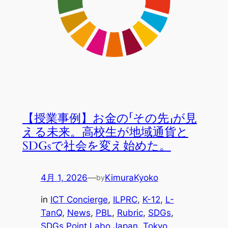
【授業事例】お金の「その先」が見
える未来。高校生が地域通貨と
SDGsで社会を変え始めた。
4月 1, 2026
—
KimuraKyoko
by
in
ICT Concierge
, 
ILPRC
, 
K-12
, 
L-
TanQ
, 
News
, 
PBL
, 
Rubric
, 
SDGs
, 
SDGs Point Labo Japan
, 
Tokyo