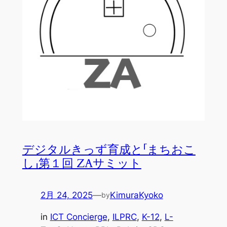
デジタルきっず育成と「まちおこ
し」第１回 ZAサミット
2月 24, 2025
—
KimuraKyoko
by
in
ICT Concierge
, 
ILPRC
, 
K-12
, 
L-