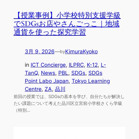
【授業事例】小学校特別支援学級
でSDGsお店やさんごっこ｜地域
通貨を使った探究学習
3月 9, 2026
—
KimuraKyoko
by
in
ICT Concierge
, 
ILPRC
, 
K-12
, 
L-
TanQ
, 
News
, 
PBL
, 
SDGs
, 
SDGs
Point Labo Japan
, 
Tokyo Learning
Centre
, 
ZA
, 
品川
前回の授業では、SDGsの基本を学び、自分たちが解決し
たい課題について考えた品川区立宮前小学校さくら学級
（特別…