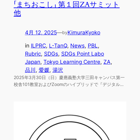
「まちおこし」 第１回ZAサミット
他
4月 12, 2025
—
KimuraKyoko
by
in
ILPRC
, 
L-TanQ
, 
News
, 
PBL
, 
Rubric
, 
SDGs
, 
SDGs Point Labo
Japan
, 
Tokyo Learning Centre
, 
ZA
, 
品川
, 
愛媛
, 
湯沢
2025年3月30日（日）慶應義塾大学三田キャンパス第一
校舎101教室およびZoomのハイブリッドで『デジタル…