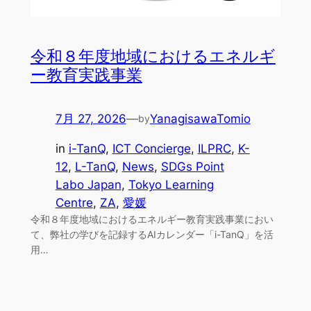
令和８年度地域におけるエネルギ
ー教育実践事業
7月 27, 2026
—
YanagisawaTomio
by
in
i-TanQ
, 
ICT Concierge
, 
ILPRC
, 
K-
12
, 
L-TanQ
, 
News
, 
SDGs Point
Labo Japan
, 
Tokyo Learning
Centre
, 
ZA
, 
愛媛
令和８年度地域におけるエネルギー教育実践事業におい
て、弊社の学びを記録するAIカレンダー「i-TanQ」を活
用…