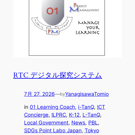
RTC デジタル探究システム
7月 27, 2026
—
YanagisawaTomio
by
in
01 Learning Coach
, 
i-TanQ
, 
ICT
Concierge
, 
ILPRC
, 
K-12
, 
L-TanQ
, 
Local Government
, 
News
, 
PBL
, 
SDGs Point Labo Japan
, 
Tokyo