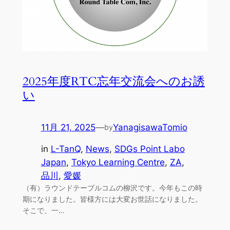
2025年度RTC忘年交流会へのお誘
い
11月 21, 2025
—
YanagisawaTomio
by
in
L-TanQ
, 
News
, 
SDGs Point Labo
Japan
, 
Tokyo Learning Centre
, 
ZA
, 
品川
, 
愛媛
（有）ラウンドテーブルコムの柳沢です。今年もこの時
期になりました。皆様方には大変お世話になりました。
そこで、一…