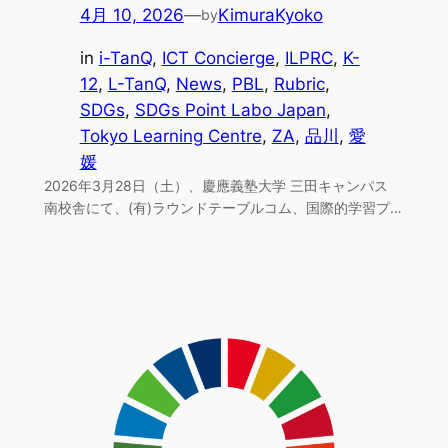
4月 10, 2026
—
KimuraKyoko
by
in
i-TanQ
, 
ICT Concierge
, 
ILPRC
, 
K-
12
, 
L-TanQ
, 
News
, 
PBL
, 
Rubric
, 
SDGs
, 
SDGs Point Labo Japan
, 
Tokyo Learning Centre
, 
ZA
, 
品川
, 
愛
媛
2026年3月28日（土）、慶應義塾大学 三田キャンパス
南校舎にて、(有)ラウンドテーブルコム、国際的学習プ…