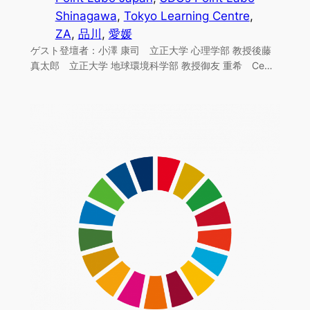
Shinagawa
, 
Tokyo Learning Centre
, 
ZA
, 
品川
, 
愛媛
ゲスト登壇者：小澤 康司 立正大学 心理学部 教授後藤
真太郎 立正大学 地球環境科学部 教授御友 重希 Ce…