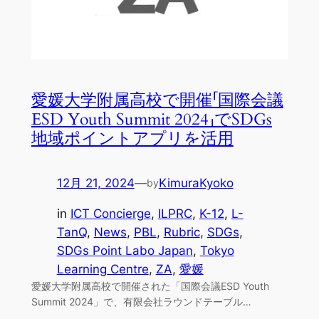
愛媛大学附属高校で開催「国際会議
ESD Youth Summit 2024」でSDGs
地域ポイントアプリを活用
12月 21, 2024
—
KimuraKyoko
by
in
ICT Concierge
, 
ILPRC
, 
K-12
, 
L-
TanQ
, 
News
, 
PBL
, 
Rubric
, 
SDGs
, 
SDGs Point Labo Japan
, 
Tokyo
Learning Centre
, 
ZA
, 
愛媛
愛媛大学附属高校で開催された「国際会議ESD Youth
Summit 2024」で、有限会社ラウンドテーブル…