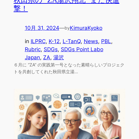
秋田県の “ZA湯沢翔北” また快進
撃！
10月 31, 2024
—
KimuraKyoko
by
in
ILPRC
, 
K-12
, 
L-TanQ
, 
News
, 
PBL
, 
Rubric
, 
SDGs
, 
SDGs Point Labo
Japan
, 
ZA
, 
湯沢
６月に “ZA” の実践第一号となった素晴らしいプロジェク
トを共創してくれた秋田県立湯…