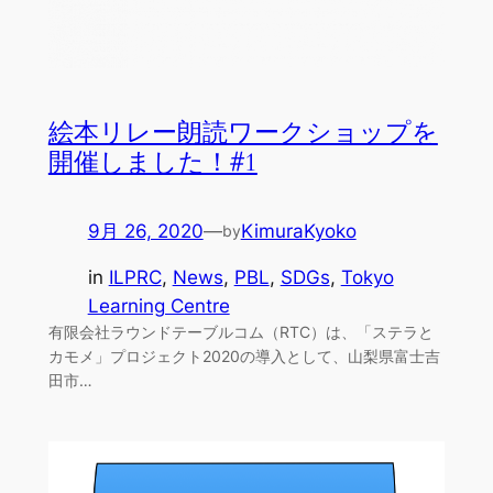
絵本リレー朗読ワークショップを
開催しました！#1
9月 26, 2020
—
KimuraKyoko
by
in
ILPRC
, 
News
, 
PBL
, 
SDGs
, 
Tokyo
Learning Centre
有限会社ラウンドテーブルコム（RTC）は、「ステラと
カモメ」プロジェクト2020の導入として、山梨県富士吉
田市…