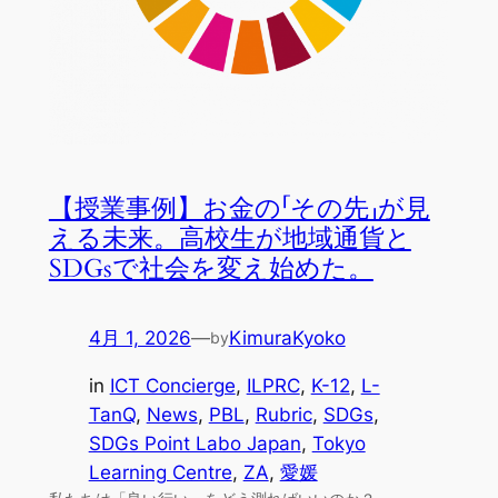
【授業事例】お金の「その先」が見
える未来。高校生が地域通貨と
SDGsで社会を変え始めた。
4月 1, 2026
—
KimuraKyoko
by
in
ICT Concierge
, 
ILPRC
, 
K-12
, 
L-
TanQ
, 
News
, 
PBL
, 
Rubric
, 
SDGs
, 
SDGs Point Labo Japan
, 
Tokyo
Learning Centre
, 
ZA
, 
愛媛