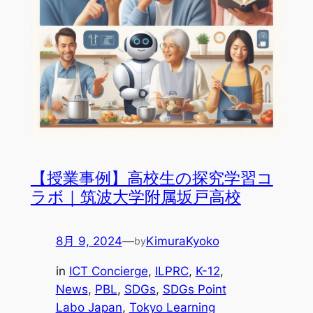
【授業事例】高校生の探究学習コ
ラボ｜筑波大学附属坂戸高校
8月 9, 2024
—
KimuraKyoko
by
in
ICT Concierge
, 
ILPRC
, 
K-12
, 
News
, 
PBL
, 
SDGs
, 
SDGs Point
Labo Japan
, 
Tokyo Learning