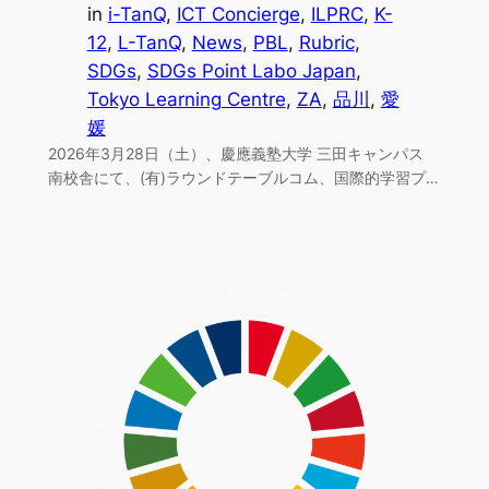
in
i-TanQ
, 
ICT Concierge
, 
ILPRC
, 
K-
12
, 
L-TanQ
, 
News
, 
PBL
, 
Rubric
, 
SDGs
, 
SDGs Point Labo Japan
, 
Tokyo Learning Centre
, 
ZA
, 
品川
, 
愛
媛
2026年3月28日（土）、慶應義塾大学 三田キャンパス
南校舎にて、(有)ラウンドテーブルコム、国際的学習プ…