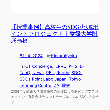
【授業事例】高校生のSDGs地域ポ
イントプロジェクト｜愛媛大学附
属高校
8月 4, 2024
—
KimuraKyoko
by
in
ICT Concierge
, 
ILPRC
, 
K-12
, 
L-
TanQ
, 
News
, 
PBL
, 
Rubric
, 
SDGs
, 
SDGs Point Labo Japan
, 
Tokyo
Learning Centre
, 
ZA
, 
愛媛
2024年度愛媛大学附属高校の生徒による探究学習プロジ
ェクトで、有限会社ラウンドテーブルコムのSDGsアクテ
ィ…