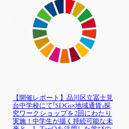
【開催レポート】品川区立冨士見
台中学校にて「SDGs×地域通貨」探
究ワークショップを2回にわたり
実施！中学生が描く持続可能な未
来と、L-TanQを活用した学びの