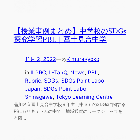
【授業事例まとめ】中学校のSDGs
探究学習PBL｜冨士見台中学
11月 2, 2022
—
KimuraKyoko
by
in
ILPRC
, 
L-TanQ
, 
News
, 
PBL
, 
Rubric
, 
SDGs
, 
SDGs Point Labo
Japan
, 
SDGs Point Labo
Shinagawa
, 
Tokyo Learning Centre
品川区立冨士見台中学校９年生（中３）のSDGsに関する
PBLカリキュラムの中で、地域通貨のワークショップを
有限…