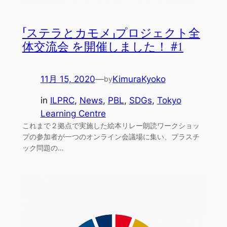
「ステラとカモメ」プロジェクト全
体交流会 を開催しました！ #1
11月 15, 2020
—
KimuraKyoko
by
in
ILPRC
, 
News
, 
PBL
, 
SDGs
, 
Tokyo
Learning Centre
これまで２拠点で実施した絵本リレー朗読ワークショッ
プの参加者が一つのオンライン会議場に集い、プラスチ
ック問題の…