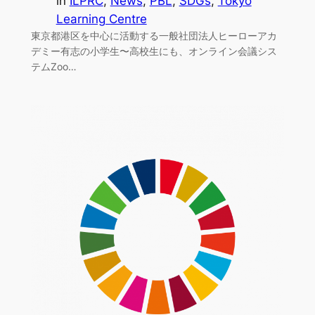
in
ILPRC
, 
News
, 
PBL
, 
SDGs
, 
Tokyo
Learning Centre
東京都港区を中心に活動する一般社団法人ヒーローアカ
デミー有志の小学生〜高校生にも、オンライン会議シス
テムZoo…