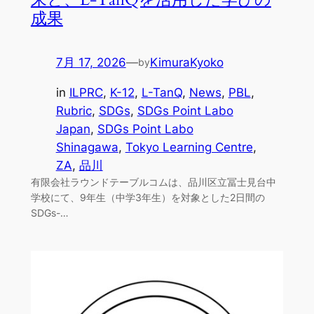
成果
7月 17, 2026
—
KimuraKyoko
by
in
ILPRC
, 
K-12
, 
L-TanQ
, 
News
, 
PBL
, 
Rubric
, 
SDGs
, 
SDGs Point Labo
Japan
, 
SDGs Point Labo
Shinagawa
, 
Tokyo Learning Centre
, 
ZA
, 
品川
有限会社ラウンドテーブルコムは、品川区立冨士見台中
学校にて、9年生（中学3年生）を対象とした2日間の
SDGs-…