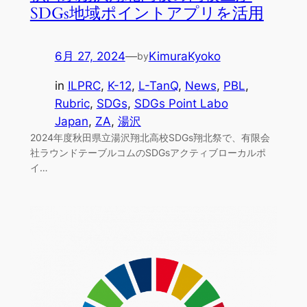
SDGs地域ポイントアプリを活用
6月 27, 2024
—
KimuraKyoko
by
in
ILPRC
, 
K-12
, 
L-TanQ
, 
News
, 
PBL
, 
Rubric
, 
SDGs
, 
SDGs Point Labo
Japan
, 
ZA
, 
湯沢
2024年度秋田県立湯沢翔北高校SDGs翔北祭で、有限会
社ラウンドテーブルコムのSDGsアクティブローカルポ
イ…