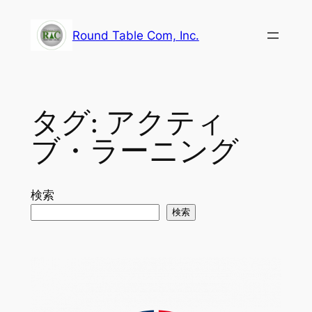
内
容
Round Table Com, Inc.
を
ス
キ
ッ
タグ:
アクティ
プ
ブ・ラーニング
検索
検索