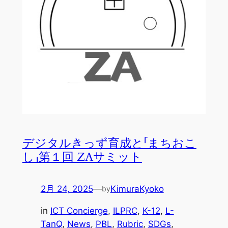
デジタルきっず育成と「まちおこ
し」第１回 ZAサミット
2月 24, 2025
—
KimuraKyoko
by
in
ICT Concierge
, 
ILPRC
, 
K-12
, 
L-
TanQ
, 
News
, 
PBL
, 
Rubric
, 
SDGs
, 