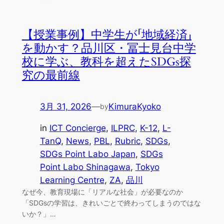
【授業事例】中学生が「地域経済」
を動かす？品川区・冨士見台中学
校に学ぶ、教科を超えたSDGs探
究の最前線
3月 31, 2026
—
KimuraKyoko
by
in
ICT Concierge
, 
ILPRC
, 
K-12
, 
L-
TanQ
, 
News
, 
PBL
, 
Rubric
, 
SDGs
, 
SDGs Point Labo Japan
, 
SDGs
Point Labo Shinagawa
, 
Tokyo
Learning Centre
, 
ZA
, 
品川
なぜ今、教育現場に「リアルな社会」が必要なのか
「SDGsの学習は、きれいごとで終わってしまうのではな
いか？」…