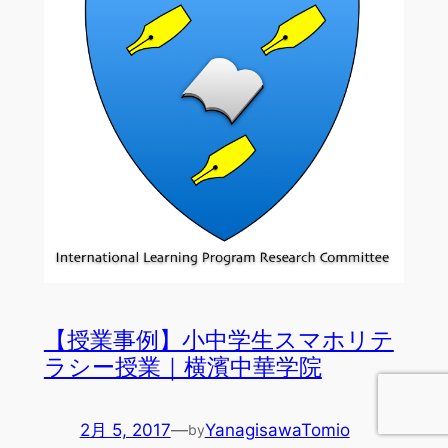
【授業事例】小中学生スマホリテ
ラシー授業｜横濱中華学院
2月 5, 2017
—
YanagisawaTomio
by