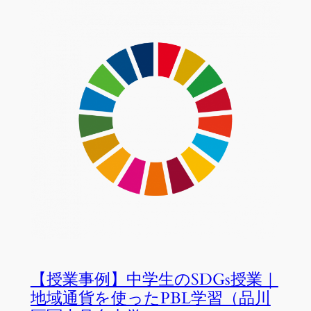
【授業事例】中学生のSDGs授業｜
地域通貨を使ったPBL学習（品川