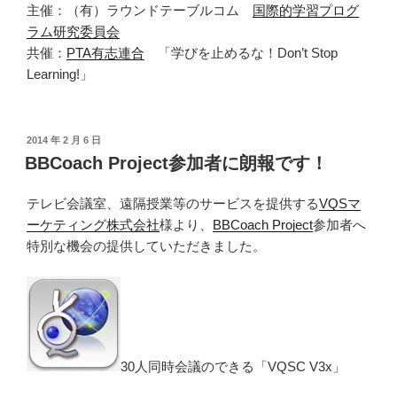
主催：（有）ラウンドテーブルコム
国際的学習プログ
ラム研究委員会
共催：
PTA有志連合
「学びを止めるな！Don’t Stop
Learning!」
投
2014 年 2 月 6 日
稿
BBCoach Project参加者に朗報です！
日:
テレビ会議室、遠隔授業等のサービスを提供する
VQSマ
ーケティング株式会社
様より、
BBCoach Project
参加者へ
特別な機会の提供していただきました。
30人同時会議のできる「VQSC V3x」