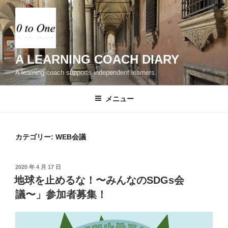
コ
ン
テ
ン
ツ
A LEARNING COACH DIARY
へ
A learning coach supports independent learners.
ス
キ
メニュー
ッ
プ
カテゴリー:
WEB会議
投
2020 年 4 月 17 日
稿
地球を止めるな！〜みんなのSDGs会
日:
議〜」参加者募集！