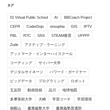
タグ
01 Virtual Public School
AI
BBCoach Project
CEFR
CoderDojo
ensophia
GIS
IPTV
PBL
RTC
SNS
STEAM教育
UFPFF
Zude
アクティブ・ラーニング
アットマーク・インターハイスクール
コーディング
サイバー大学
デジタルサイネージ
ハワード・ガードナー
ビッグデータ
プログラミング
ロボット
五反田
動画投稿
品川
地球地図
多摩美術大学
大崎
学習コーチ
学習環境
御殿山
慶應義塾大学
慶應義塾普通部