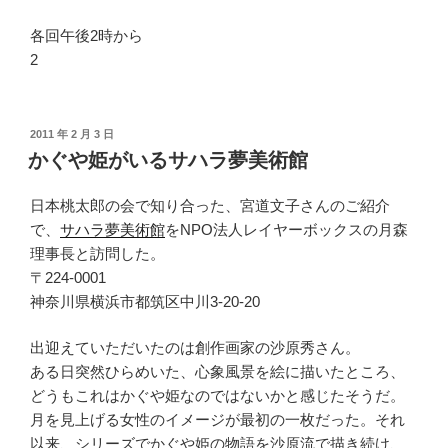
各回午後2時から
2
投
2011 年 2 月 3 日
稿
かぐや姫がいるサハラ夢美術館
日:
日本桃太郎の会で知り合った、宮道文子さんのご紹介
で、
サハラ夢美術館
をNPO法人レイヤーボックスの月森
理事長と訪問した。
〒224-0001
神奈川県横浜市都筑区中川3-20-20
出迎えていただいたのは創作画家の沙原秀さん。
ある日突然ひらめいた、心象風景を絵に描いたところ、
どうもこれはかぐや姫なのではないかと感じたそうだ。
月を見上げる女性のイメージが最初の一枚だった。それ
以来、シリーズでかぐや姫の物語を沙原流で描き続け、