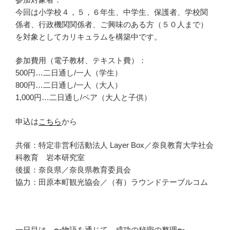
今回は小学校４，５，６年生、中学生、保護者、学校関
係者、行政機関関係者、ご興味のある方（５０人まで）
を対象としてカリキュラムを構築中です。
参加費用（電子教材、テキスト費）：
500円…二日通し/一人（学生）
800円…二日通し/一人（大人）
1,000円…二日通し/ペア（大人と子供）
申込は
こちら
から
共催：特定非営利活動法人 Layer Box／奈良教育大学社会
科教育 岩本研究室
後援：奈良県／奈良県教育委員会
協力：田原本町観光協会／（有）ラウンドテーブルコム
一日目は、〜物語を通じて、成功の秘密の整理〜