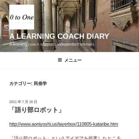
コ
ン
テ
ン
ツ
A LEARNING COACH DIARY
へ
A learning coach supports independent learners.
ス
キ
メニュー
ッ
プ
カテゴリー:
民俗学
投
2011 年 7 月 16 日
稿
「語り部ロボット」
日:
http://www.aoniyoshi.us/layerbox/110805-kataribe.htm
「語り部ロボット」というアイデアを提案したところ、