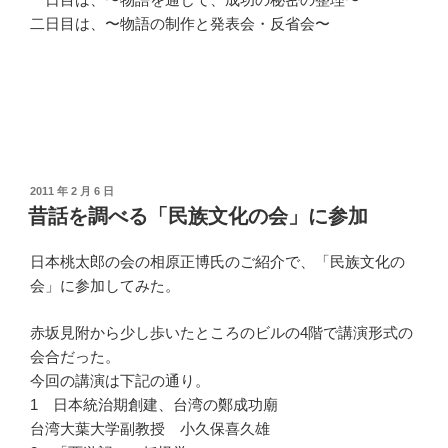
二日目は、〜物語の制作と発表会・反省会〜
投
2011 年 2 月 6 日
稿
昔話を調べる「民族文化の会」に参加
日:
日本桃太郎の会の相原正博氏のご紹介で、「民族文化の
会」に参加してみた。
赤坂見附から少し歩いたところのビルの4階で講演形式の
会合だった。
今回の講演は下記の通り。
1 日本統治期創建、台湾の鄭成功廟
台湾大葉大学副教授 小久保喜久雄