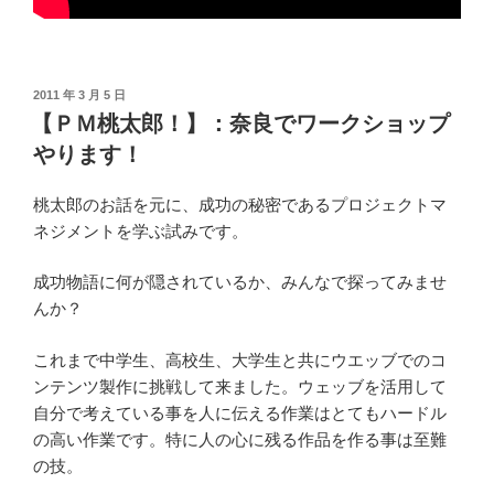
投
2011 年 3 月 5 日
稿
【ＰＭ桃太郎！】：奈良でワークショップ
日:
やります！
桃太郎のお話を元に、成功の秘密であるプロジェクトマ
ネジメントを学ぶ試みです。
成功物語に何が隠されているか、みんなで探ってみませ
んか？
これまで中学生、高校生、大学生と共にウエッブでのコ
ンテンツ製作に挑戦して来ました。ウェッブを活用して
自分で考えている事を人に伝える作業はとてもハードル
の高い作業です。特に人の心に残る作品を作る事は至難
の技。