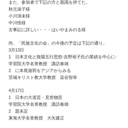
また、参加者で下記の方と面識を持てた。
秋元淑子様
小川清未様
中川悟様
古事記に詳しい・・・はいやまみのる様
尚、「民族文化の会」の今後の予定は下記の通り。
3月13日
1 日本文化と陰陽五行思想-吉野裕子氏の業績を中心に-
学習院大学名誉教授 諏訪春雄
2 に本尾遊郭をアジアからみる
茨城キリスト教大学教授 染谷智幸
4月17日
1 日本の大道芸・見世物芸
学習院大学名誉教授 諏訪春雄
2 題未定
東海大学名誉教授 大矢建正