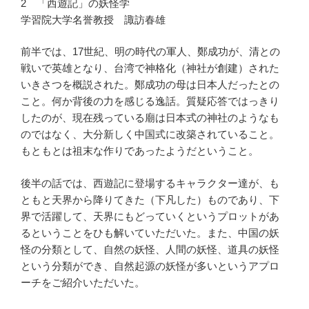
2 「西遊記」の妖怪学
学習院大学名誉教授 諏訪春雄
前半では、17世紀、明の時代の軍人、鄭成功が、清との
戦いで英雄となり、台湾で神格化（神社が創建）された
いきさつを概説された。鄭成功の母は日本人だったとの
こと。何か背後の力を感じる逸話。質疑応答ではっきり
したのが、現在残っている廟は日本式の神社のようなも
のではなく、大分新しく中国式に改築されていること。
もともとは祖末な作りであったようだということ。
後半の話では、西遊記に登場するキャラクター達が、も
ともと天界から降りてきた（下凡した）ものであり、下
界で活躍して、天界にもどっていくというプロットがあ
るということをひも解いていただいた。また、中国の妖
怪の分類として、自然の妖怪、人間の妖怪、道具の妖怪
という分類ができ、自然起源の妖怪が多いというアプロ
ーチをご紹介いただいた。