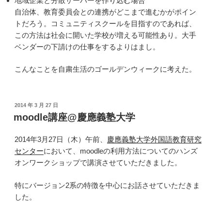
地域企業と分散サーバーを作り込む場合
自治体、教育委員会との連携がどこまで進むかがポイン
トだろう。コミュニティスクールを目指すのであれば、
この方法は社会に開いた学校が増える可能性あり。大手
ベンダーの下請けの仕事をするよりはまし。
こんなことを自粛生活のゴールデンウィークに考えた。
投
2014 年 3 月 27 日
稿
moodle講座@慶應義塾大学
日:
2014年3月27日（木）午前、
慶應義塾大学外国語教育研究
センター
において、moodleの利用方法についてのハンズ
オンワークショップで講演させていただきました。
特にバージョン2系の特徴を中心にお話させていただきま
した。