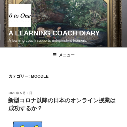
コ
ン
テ
ン
ツ
A LEARNING COACH DIARY
へ
A learning coach supports independent learners.
ス
キ
メニュー
ッ
プ
カテゴリー:
MOODLE
投
2020 年 5 月 6 日
稿
新型コロナ以降の日本のオンライン授業は
日:
成功するか？