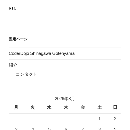
RTC
固定ページ
CoderDojo Shinagawa Gotenyama
紹介
コンタクト
2026年8月
月
火
水
木
金
土
日
1
2
3
4
5
6
7
8
9