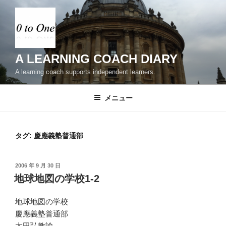
コ
ン
テ
ン
ツ
A LEARNING COACH DIARY
へ
A learning coach supports independent learners.
ス
キ
メニュー
ッ
プ
タグ:
慶應義塾普通部
投
2006 年 9 月 30 日
稿
地球地図の学校1-2
日:
地球地図の学校
慶應義塾普通部
太田弘教諭