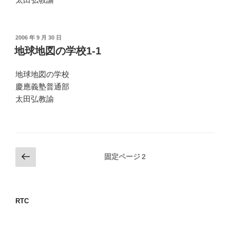
投
2006 年 9 月 30 日
稿
地球地図の学校1-1
日:
地球地図の学校
慶應義塾普通部
太田弘教諭
投
前
固定ページ
2
の
稿
ペ
の
ー
ペ
RTC
ジ
ー
ジ