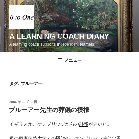
コ
ン
テ
ン
ツ
A LEARNING COACH DIARY
へ
A learning coach supports independent learners.
ス
キ
メニュー
ッ
プ
タグ:
ブルーアー
投
2008 年 11 月 1 日
稿
ブルーアー先生の葬儀の模様
日:
イギリスか、ケンブリッジからの
訃報
が届いた。
私の慶應義塾大学での恩師の、ケンブリッジ時代の恩