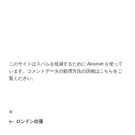
このサイトはスパムを低減するために Akismet を使って
います。
コメントデータの処理方法の詳細はこちらをご
覧ください
。
投
前
前
稿
の
ロンドン出張
ナ
投
ビ
稿