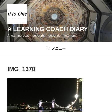
コ
ン
テ
ン
ツ
A LEARNING COACH DIARY
へ
A learning coach supports independent learners.
ス
キ
メニュー
ッ
プ
IMG_1370