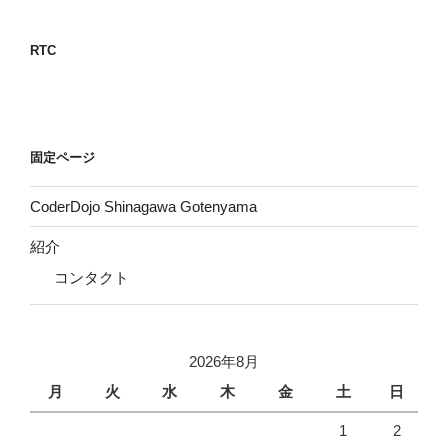
ゲ
ー
RTC
シ
ョ
ン
固定ページ
CoderDojo Shinagawa Gotenyama
紹介
コンタクト
2026年8月
月
火
水
木
金
土
日
1
2