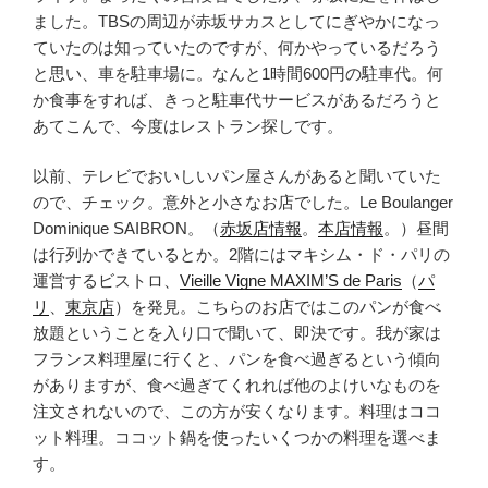
ました。TBSの周辺が赤坂サカスとしてにぎやかになっ
ていたのは知っていたのですが、何かやっているだろう
と思い、車を駐車場に。なんと1時間600円の駐車代。何
か食事をすれば、きっと駐車代サービスがあるだろうと
あてこんで、今度はレストラン探しです。
以前、テレビでおいしいパン屋さんがあると聞いていた
ので、チェック。意外と小さなお店でした。Le Boulanger
Dominique SAIBRON。（
赤坂店情報
。
本店情報
。）昼間
は行列かできているとか。2階にはマキシム・ド・パリの
運営するビストロ、
Vieille Vigne MAXIM’S de Paris
（
パ
リ
、
東京店
）を発見。こちらのお店ではこのパンが食べ
放題ということを入り口で聞いて、即決です。我が家は
フランス料理屋に行くと、パンを食べ過ぎるという傾向
がありますが、食べ過ぎてくれれば他のよけいなものを
注文されないので、この方が安くなります。料理はココ
ット料理。ココット鍋を使ったいくつかの料理を選べま
す。