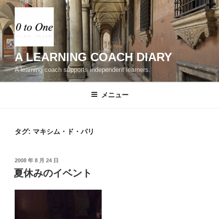
コ
ン
テ
ン
ツ
A LEARNING COACH DIARY
へ
A learning coach supports independent learners.
ス
キ
メニュー
ッ
プ
タグ:
マキシム・ド・パリ
投
2008 年 8 月 24 日
稿
夏休みのイベント
日: