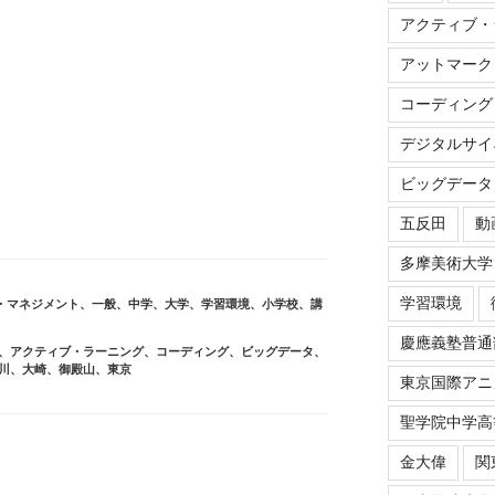
アクティブ・
アットマーク
コーディング
デジタルサイ
ビッグデータ
五反田
動
多摩美術大学
学習環境
・マネジメント
、
一般
、
中学
、
大学
、
学習環境
、
小学校
、
講
慶應義塾普通
、
アクティブ・ラーニング
、
コーディング
、
ビッグデータ
、
川
、
大崎
、
御殿山
、
東京
東京国際アニ
聖学院中学高
金大偉
関