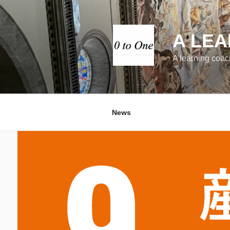
コ
ン
テ
A LEA
ン
ツ
A learning coac
へ
ス
キ
ッ
News
プ