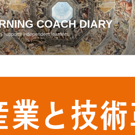
RNING COACH DIARY
h supports independent learners.