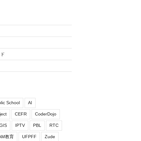
ード
blic School
AI
ect
CEFR
CoderDojo
GIS
IPTV
PBL
RTC
EAM教育
UFPFF
Zude