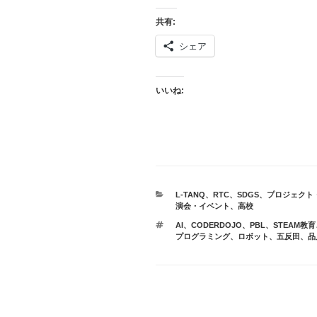
共有:
シェア
いいね:
カ
L-TANQ
、
RTC
、
SDGS
、
プロジェクト
テ
演会・イベント
、
高校
ゴ
タ
AI
、
CODERDOJO
、
PBL
、
STEAM教育
リ
グ
プログラミング
、
ロボット
、
五反田
、
品
ー