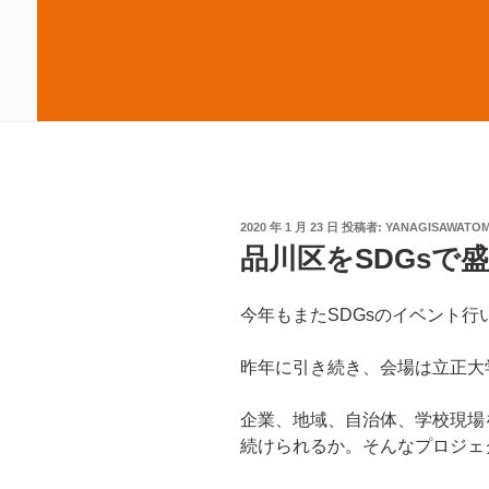
投
2020 年 1 月 23 日
投稿者:
YANAGISAWATOM
稿
品川区をSDGsで
日:
今年もまたSDGsのイベント行
昨年に引き続き、会場は立正大
企業、地域、自治体、学校現場
続けられるか。そんなプロジェ