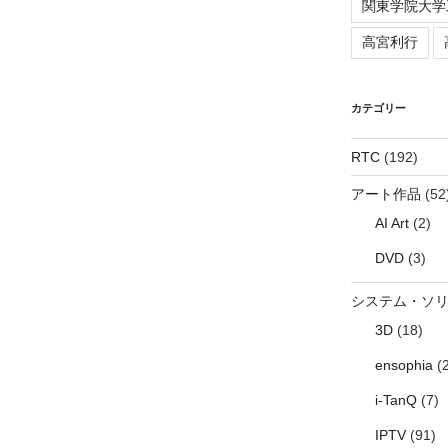
関東学院大学
高宮利行
カテゴリー
RTC
(192)
アート作品
(52
AI Art
(2)
DVD
(3)
システム・ソ
3D
(18)
ensophia
(2
i-TanQ
(7)
IPTV
(91)