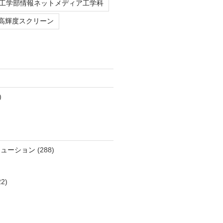
工学部情報ネットメディア工学科
高輝度スクリーン
)
リューション
(288)
2)