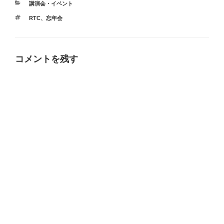
カ
講演会・イベント
テ
タ
RTC
、
忘年会
ゴ
グ
リ
ー
コメントを残す