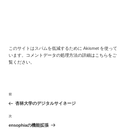
このサイトはスパムを低減するために Akismet を使って
います。
コメントデータの処理方法の詳細はこちらをご
覧ください
。
投
前
前
稿
の
杏林大学のデジタルサイネージ
ナ
投
ビ
稿
次
次
ゲ
の
ensophiaの機能拡張