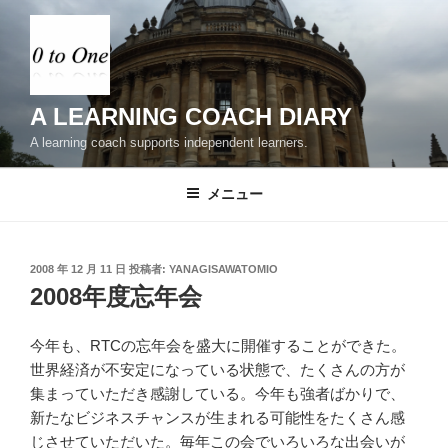
コ
ン
テ
ン
ツ
A LEARNING COACH DIARY
へ
A learning coach supports independent learners.
ス
キ
メニュー
ッ
プ
投
2008 年 12 月 11 日
投稿者:
YANAGISAWATOMIO
稿
2008年度忘年会
日:
今年も、RTCの忘年会を盛大に開催することができた。
世界経済が不安定になっている状態で、たくさんの方が
集まっていただき感謝している。今年も強者ばかりで、
新たなビジネスチャンスが生まれる可能性をたくさん感
じさせていただいた。毎年この会でいろいろな出会いが