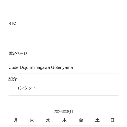
投
ー
稿
シ
ョ
RTC
ン
固定ページ
CoderDojo Shinagawa Gotenyama
紹介
コンタクト
2026年8月
月
火
水
木
金
土
日