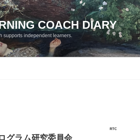
RNING COACH DIARY
h supports independent learners.
RTC
プログラム研究委員会