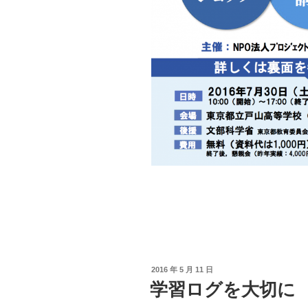
投
2016 年 5 月 11 日
稿
学習ログを大切に
日: