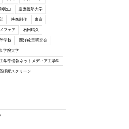
御殿山
慶應義塾大学
部
映像制作
東京
メフェア
石田晴久
等学校
西洋紋章研究会
東学院大学
工学部情報ネットメディア工学科
高輝度スクリーン
)