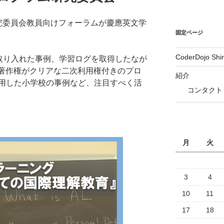
究委員会教員向けフォーラムが慶應英文学
固定ページ
CoderDojo Sh
を取り入れた事例、学習ログを取得したなが
、著作権がクリアな二次利用権付きのプロ
紹介
用した小学校の事例など、注目すべく活
コンタクト
月
火
3
4
10
11
17
18