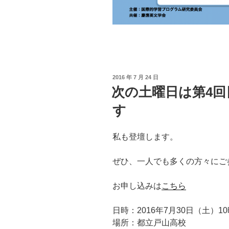
投
2016 年 7 月 24 日
稿
次の土曜日は第4回
日:
す
私も登壇します。
ぜひ、一人でも多くの方々にご
お申し込みは
こちら
日時：2016年7月30日（土）10
場所：都立戸山高校