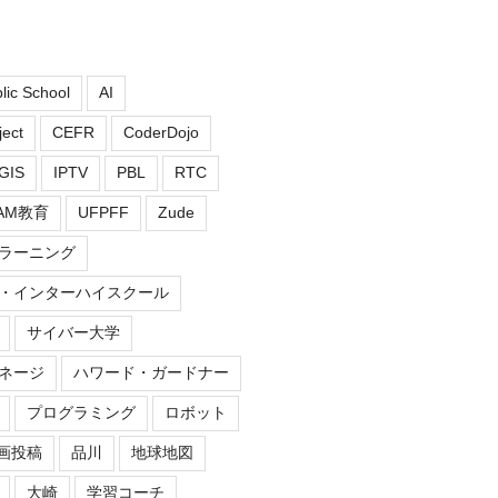
blic School
AI
ect
CEFR
CoderDojo
GIS
IPTV
PBL
RTC
EAM教育
UFPFF
Zude
ラーニング
・インターハイスクール
サイバー大学
ネージ
ハワード・ガードナー
プログラミング
ロボット
画投稿
品川
地球地図
大崎
学習コーチ