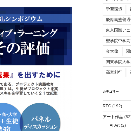
学習環境
慶應義塾普通
東京国際アニ
聖学院中学高
金大偉
関
関東学院大学
高宮利行
カテゴリー
RTC
(192)
アート作品
(52
AI Art
(2)