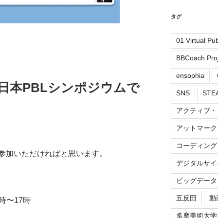
タグ
01 Virtual Pu
BBCoach Proj
ensophia
日本PBLシンポジウムで
SNS
ST
アクティブ・
アットマーク
コーディング
参加いただければと思います。
デジタルサイ
ビッグデータ
五反田
動
時〜17時
多摩美術大学