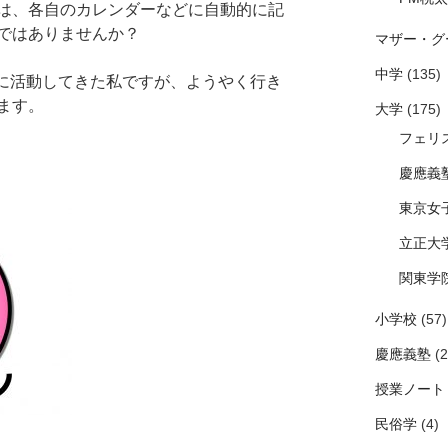
は、各自のカレンダーなどに自動的に記
ではありませんか？
マザー・グ
中学
(135)
ーマに活動してきた私ですが、ようやく行き
ます。
大学
(175)
フェリ
慶應義
東京女
立正大
関東学
小学校
(57)
慶應義塾
(2
授業ノート
民俗学
(4)