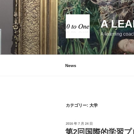
コ
ン
テ
A LEA
ン
ツ
A learning coac
へ
ス
キ
ッ
News
プ
カテゴリー:
大学
投
2016 年 7 月 24 日
稿
第2回国際的学習
日: