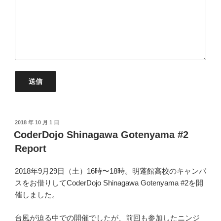
投
2018 年 10 月 1 日
稿
CoderDojo Shinagawa Gotenyama #2
日:
Report
2018年9月29日（土）16時〜18時。明蓬館高校のキャンパ
スをお借りしてCoderDojo Shinagawa Gotenyama #2を開
催しました。
台風が迫る中での開催でしたが、前回も参加したニンジ