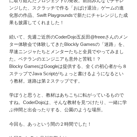
に取り組んだプロジェクトの発表。前回みんなでチャレ
ンジした、スクラッチで作る「おばけ退治」ゲームの進
化形の作品、Swift Playgroundsで新たにチャレンジした成
果も披露してくれました！
続いて、先週ご近所のCoderDojo五反田@freeeさんのメン
ター体験会で体験してきたBlockly Gamesの「迷路」を、
早速ニンジャたちとメンターたちと全員でやってみまし
た。ベテランのエンジニアも意外と苦戦！？
Blocky GamesはGoogleは提供する、全くの初心者から８
ステップでJava Scriptがちょっと書けるようになるとい
う教材。迷路は第２ステップです。
学ぼうと思うと、教材はあちこちに転がっているもので
すね。CoderDojoは、そんな教材を見つけたり、一緒に学
ぶ仲間と出会ったりする、公園のような場所。
今回も、あっという間の２時間でした！