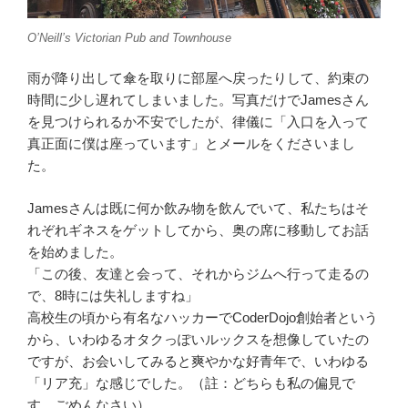
O’Neill’s Victorian Pub and Townhouse
雨が降り出して傘を取りに部屋へ戻ったりして、約束の
時間に少し遅れてしまいました。写真だけでJamesさん
を見つけられるか不安でしたが、律儀に「入口を入って
真正面に僕は座っています」とメールをくださいまし
た。
Jamesさんは既に何か飲み物を飲んでいて、私たちはそ
れぞれギネスをゲットしてから、奥の席に移動してお話
を始めました。
「この後、友達と会って、それからジムへ行って走るの
で、8時には失礼しますね」
高校生の頃から有名なハッカーでCoderDojo創始者という
から、いわゆるオタクっぽいルックスを想像していたの
ですが、お会いしてみると爽やかな好青年で、いわゆる
「リア充」な感じでした。（註：どちらも私の偏見で
す。ごめんなさい）