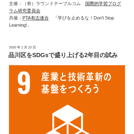
主催：（有）ラウンドテーブルコム
国際的学習プログ
ラム研究委員会
共催：
PTA有志連合
「学びを止めるな！Don’t Stop
Learning!」
投
2020 年 1 月 23 日
稿
品川区をSDGsで盛り上げる2年目の試み
日: