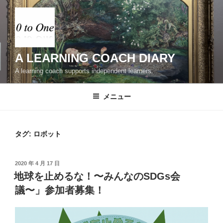
コ
ン
テ
ン
ツ
A LEARNING COACH DIARY
へ
A learning coach supports independent learners.
ス
キ
メニュー
ッ
プ
タグ:
ロボット
投
2020 年 4 月 17 日
稿
地球を止めるな！〜みんなのSDGs会
日:
議〜」参加者募集！