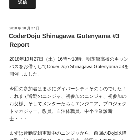
投
2018 年 10 月 27 日
稿
CoderDojo Shinagawa Gotenyama #3
日:
Report
2018年10月27日（土）16時〜18時。明蓬館高校のキャン
パスをお借りしてCoderDojo Shinagawa Gotenyama #3を
開催しました。
今回の参加者はまさにダイバーシティそのものでした！
これまで皆勤のニンジャ、初参加のニンジャ、初参加の
お父様、そしてメンターたちもエンジニア、プロジェク
トマネジャー、教員、自治体職員、中小企業診断
士・・・
まずは皆勤記録更新中のニンジャから、前回のDojo以降