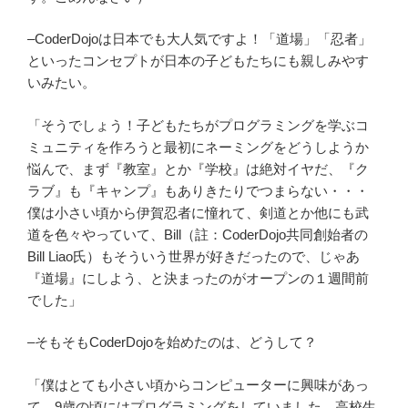
–CoderDojoは日本でも大人気ですよ！「道場」「忍者」
といったコンセプトが日本の子どもたちにも親しみやす
いみたい。
「そうでしょう！子どもたちがプログラミングを学ぶコ
ミュニティを作ろうと最初にネーミングをどうしようか
悩んで、まず『教室』とか『学校』は絶対イヤだ、『ク
ラブ』も『キャンプ』もありきたりでつまらない・・・
僕は小さい頃から伊賀忍者に憧れて、剣道とか他にも武
道を色々やっていて、Bill（註：CoderDojo共同創始者の
Bill Liao氏）もそういう世界が好きだったので、じゃあ
『道場』にしよう、と決まったのがオープンの１週間前
でした」
–そもそもCoderDojoを始めたのは、どうして？
「僕はとても小さい頃からコンピューターに興味があっ
て、9歳の頃にはプログラミングをしていました。高校生