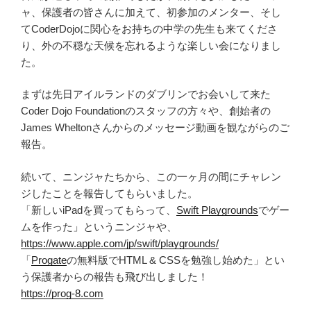
ャ、保護者の皆さんに加えて、初参加のメンター、そし
てCoderDojoに関心をお持ちの中学の先生も来てくださ
り、外の不穏な天候を忘れるような楽しい会になりまし
た。
まずは先日アイルランドのダブリンでお会いして来た
Coder Dojo Foundationのスタッフの方々や、創始者の
James Wheltonさんからのメッセージ動画を観ながらのご
報告。
続いて、ニンジャたちから、この一ヶ月の間にチャレン
ジしたことを報告してもらいました。
「新しいiPadを買ってもらって、
Swift Playgrounds
でゲー
ムを作った」というニンジャや、
https://www.apple.com/jp/swift/playgrounds/
「
Progate
の無料版でHTML & CSSを勉強し始めた」とい
う保護者からの報告も飛び出しました！
https://prog-8.com