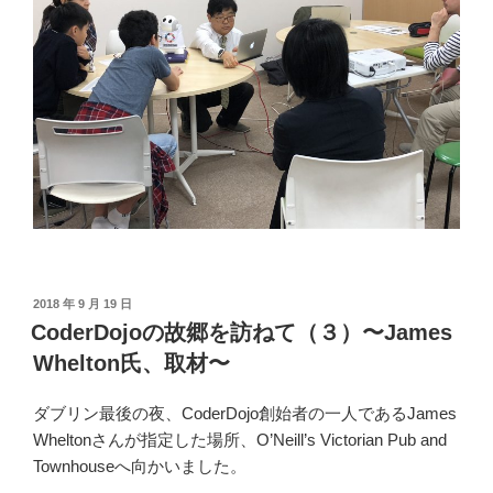
投
2018 年 9 月 19 日
稿
CoderDojoの故郷を訪ねて（３）〜James
日:
Whelton氏、取材〜
ダブリン最後の夜、CoderDojo創始者の一人であるJames
Wheltonさんが指定した場所、O’Neill’s Victorian Pub and
Townhouseへ向かいました。