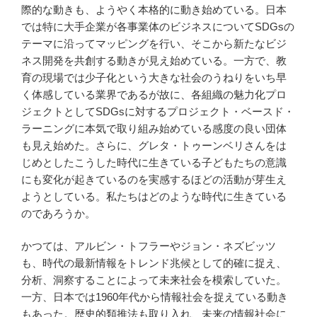
際的な動きも、ようやく本格的に動き始めている。日本
では特に大手企業が各事業体のビジネスについてSDGsの
テーマに沿ってマッピングを行い、そこから新たなビジ
ネス開発を共創する動きが見え始めている。一方で、教
育の現場では少子化という大きな社会のうねりをいち早
く体感している業界であるが故に、各組織の魅力化プロ
ジェクトとしてSDGsに対するプロジェクト・ベースド・
ラーニングに本気で取り組み始めている感度の良い団体
も見え始めた。さらに、グレタ・トゥーンベリさんをは
じめとしたこうした時代に生きている子どもたちの意識
にも変化が起きているのを実感するほどの活動が芽生え
ようとしている。私たちはどのような時代に生きている
のであろうか。
かつては、アルビン・トフラーやジョン・ネズビッツ
も、時代の最新情報をトレンド兆候として的確に捉え、
分析、洞察することによって未来社会を模索していた。
一方、日本では1960年代から情報社会を捉えている動き
もあった。歴史的類推法も取り入れ、未来の情報社会に