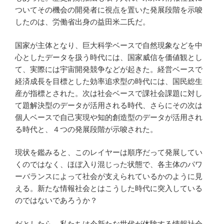
ついてその機会の開発者に視点を置いた発展段階を示唆
したのは、労働省出身の益田米二氏だ。
国家が主体となり、巨大科学ベースで自然現象などを中
心としたデータを扱う時代には、国家威信を価値観とし
て、実際には宇宙開発競争などが起きた。経営ベースで
経済成長を目標とした効率追求型の時代には、国民総生
産が指標とされた。次は社会ベースで課社会課題に対し
て題解決型のデータが活用される時代、さらにその次は
個人ベースで自己実現や知的創造型のデータが活用され
る時代と、４つの発展段階が示唆された。
現状を鑑みると、このレイヤーは順序だって発展してい
くのではなく、ほぼ入り混じった状態で、各主体のパワ
ーバランスによって社会が支えられているかのように見
える。新たな情報社会とはこうした時代に突入している
のではないであろうか？
だとしたら、私たちは今新たな世代が体験する情報社会