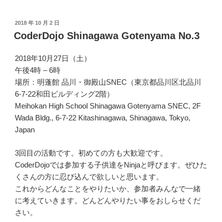
投
2018 年 10 月 2 日
稿
CoderDojo Shinagawa Gotenyama No.3
日:
2018年10月27日（土）
午後4時 – 6時
場所：明蓬館 品川・御殿山SNEC（東京都品川区北品川
6-7-22和田ビルディング2階）
Meihokan High School Shinagawa Gotenyama SNEC, 2F
Wada Bldg., 6-7-22 Kitashinagawa, Shinagawa, Tokyo,
Japan
3回目の活動です。初めての方も大歓迎です。
CoderDojoでは参加する子供達をNinjaと呼びます。ぜひた
くさんの方に忍び込んで欲しいと思います。
これからどんなことをやりたいか、参加者みんなで一緒
に考えていきます。どんどんやりたい事をおしらせくだ
さい。