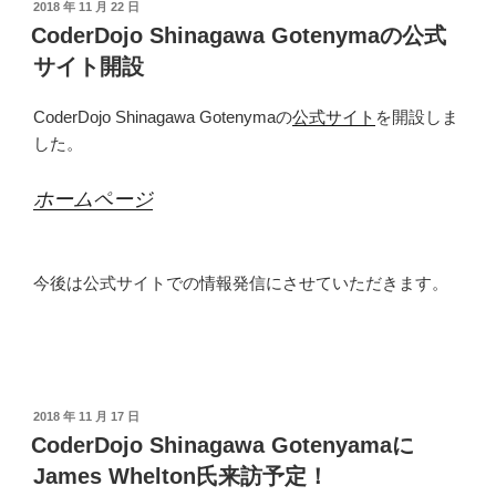
投
2018 年 11 月 22 日
稿
CoderDojo Shinagawa Gotenymaの公式
日:
サイト開設
CoderDojo Shinagawa Gotenymaの
公式サイト
を開設しま
した。
ホームページ
今後は公式サイトでの情報発信にさせていただきます。
投
2018 年 11 月 17 日
稿
CoderDojo Shinagawa Gotenyamaに
日:
James Whelton氏来訪予定！