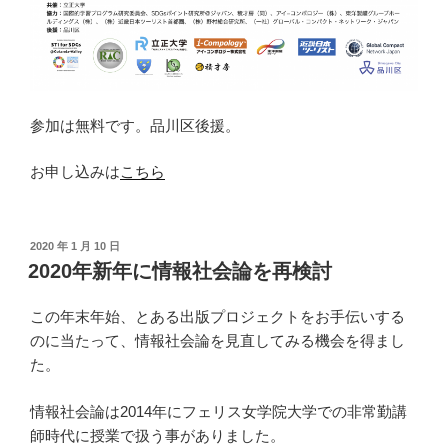
参加は無料です。品川区後援。
お申し込みは
こちら
投
2020 年 1 月 10 日
稿
2020年新年に情報社会論を再検討
日:
この年末年始、とある出版プロジェクトをお手伝いする
のに当たって、情報社会論を見直してみる機会を得まし
た。
情報社会論は2014年にフェリス女学院大学での非常勤講
師時代に授業で扱う事がありました。