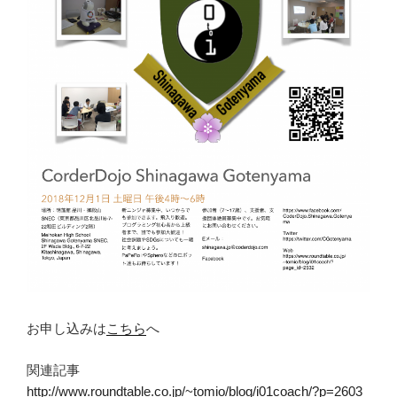
お申し込みは
こちら
へ
関連記事
http://www.roundtable.co.jp/~tomio/blog/i01coach/?p=2603