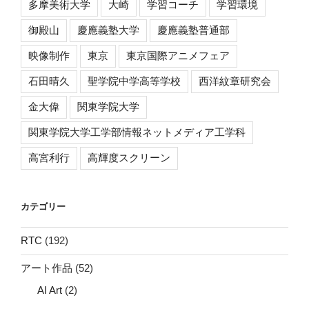
多摩美術大学
大崎
学習コーチ
学習環境
御殿山
慶應義塾大学
慶應義塾普通部
映像制作
東京
東京国際アニメフェア
石田晴久
聖学院中学高等学校
西洋紋章研究会
金大偉
関東学院大学
関東学院大学工学部情報ネットメディア工学科
高宮利行
高輝度スクリーン
カテゴリー
RTC
(192)
アート作品
(52)
AI Art
(2)