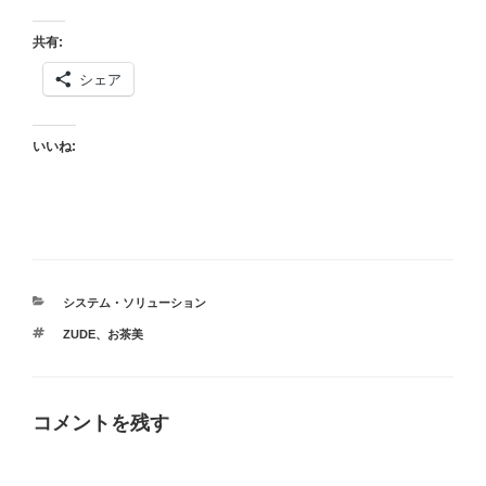
共有:
シェア
いいね:
カ
システム・ソリューション
テ
タ
ZUDE
、
お茶美
ゴ
グ
リ
ー
コメントを残す