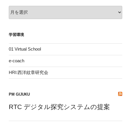
ア
ー
カ
イ
学習環境
ブ
01 Virtual School
e-coach
HRI:西洋紋章研究会
PM GIJUKU
RTC デジタル探究システムの提案