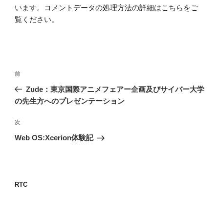
います。
コメントデータの処理方法の詳細はこちらをご
覧ください
。
投
前
前
稿
の
Zude：東京国際アニメフェアー企画及びサイバー大学
ナ
投
の先生方へのプレゼンテーション
ビ
稿
ゲ
次
次
の
ー
Web OS:Xcerion体験記
投
シ
稿
ョ
ン
RTC