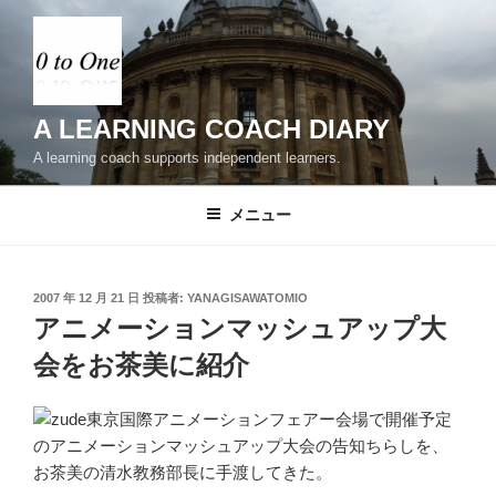
コ
ン
テ
ン
ツ
A LEARNING COACH DIARY
へ
A learning coach supports independent learners.
ス
キ
メニュー
ッ
プ
投
2007 年 12 月 21 日
投稿者:
YANAGISAWATOMIO
稿
アニメーションマッシュアップ大
日:
会をお茶美に紹介
東京国際アニメーションフェアー会場で開催予定
のアニメーションマッシュアップ大会の告知ちらしを、
お茶美の清水教務部長に手渡してきた。