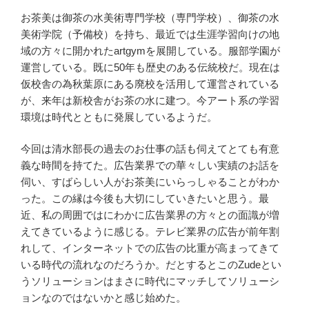
お茶美は御茶の水美術専門学校（専門学校）、御茶の水
美術学院（予備校）を持ち、最近では生涯学習向けの地
域の方々に開かれたartgymを展開している。服部学園が
運営している。既に50年も歴史のある伝統校だ。現在は
仮校舎の為秋葉原にある廃校を活用して運営されている
が、来年は新校舎がお茶の水に建つ。今アート系の学習
環境は時代とともに発展しているようだ。
今回は清水部長の過去のお仕事の話も伺えてとても有意
義な時間を持てた。広告業界での華々しい実績のお話を
伺い、すばらしい人がお茶美にいらっしゃることがわか
った。この縁は今後も大切にしていきたいと思う。最
近、私の周囲ではにわかに広告業界の方々との面識が増
えてきているように感じる。テレビ業界の広告が前年割
れして、インターネットでの広告の比重が高まってきて
いる時代の流れなのだろうか。だとするとこのZudeとい
うソリューションはまさに時代にマッチしてソリューシ
ョンなのではないかと感じ始めた。