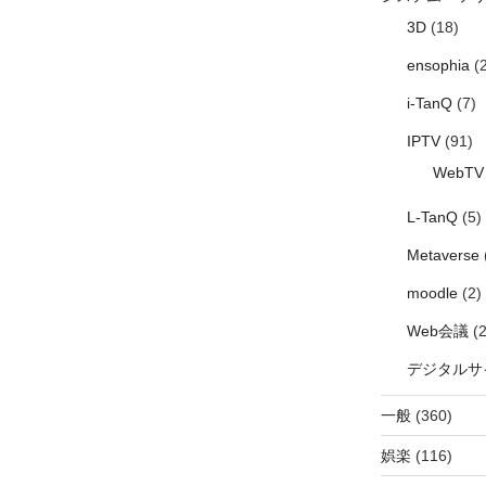
3D
(18)
ensophia
(2
i-TanQ
(7)
IPTV
(91)
WebTV
L-TanQ
(5)
Metaverse
moodle
(2)
Web会議
(2
デジタルサ
一般
(360)
娯楽
(116)