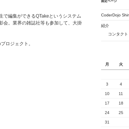
固定ページ
CoderDojo Sh
で編集ができるQTakeというシステム
影会。業界の雑誌社等も参加して、大掛
紹介
コンタクト
のプロジェクト。
月
火
3
4
10
11
17
18
24
25
31