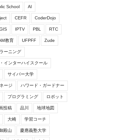
blic School
AI
ect
CEFR
CoderDojo
GIS
IPTV
PBL
RTC
EAM教育
UFPFF
Zude
ラーニング
・インターハイスクール
サイバー大学
ネージ
ハワード・ガードナー
プログラミング
ロボット
画投稿
品川
地球地図
大崎
学習コーチ
御殿山
慶應義塾大学