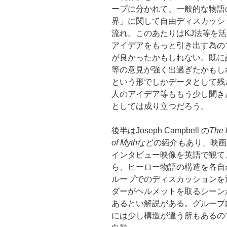
ープに分かれて、一般的な物語
界」に関して自由ディスカッシ
流れ。このあたりはKJ法等を
アイデアをもっと引き出す為の
が良かったかもしれない。既に
等の意見が強く出過ぎたかもし
という形でしかデータとして残
人のアイデア等ももう少し聞き
としては成り立つだろう。
後半はJoseph Campbell の
The 
of Myth
などの紹介もあり、映画
インタビュー映像を英語で観て
ら、ヒーロー物語の構造を各自
ループでのディスカッションを
ダーがヘルメットを取るシーン
あるとい解説がある。グループ内
には少し構造が違う所もあるの