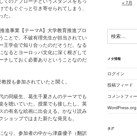
してのアプローチというスタンスをもっ
« 7月
けでもぐぐっと引き寄せられてしまう、
った。
援推進事業【テーマA】大学教育推進プロ
検
うことで、不破有理先生が担当されてい
索:
ー王学会で知り合ったのだそうだ。なる
になるとヨーロッパ文化に深く根ざして
メタ情報
ーチしておく必要ありということなのだ
ログイン
誉教授も参加されていたと聞く。
投稿フィード
”は、大学時代の同級生、葛生千夏さんのテーマでも
コメントフィ
楽を聴いていた。授業でも接したし、英
WordPress.org
スの有名な絵画に出会える。かなり読み
クショップではまた新たな発見も。
タグ
になり、参加者の中から津森優子（翻訳