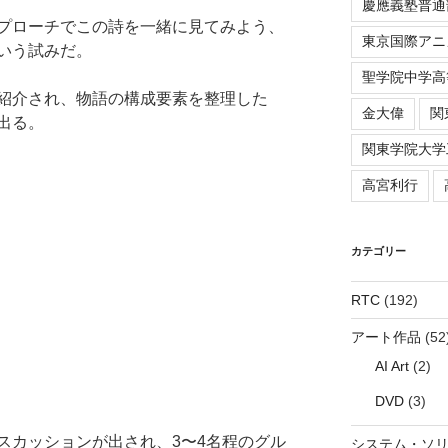
慶應義塾普通
プローチでこの詩を一緒に見てみよう、
東京国際アニ
いう試みだ。
聖学院中学高
紹介され、物語の構成要素を整理した
金大偉
関
出る。
関東学院大学
高宮利行
カテゴリー
RTC
(192)
アート作品
(52
AI Art
(2)
DVD
(3)
スカッションが出され、3〜4名程のグル
システム・ソ