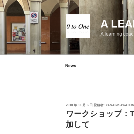
コ
ン
テ
A LEA
ン
ツ
A learning coac
へ
ス
キ
ッ
News
プ
投
2010 年 11 月 6 日
投稿者:
YANAGISAWATOM
稿
ワークショップ：The L
日:
加して