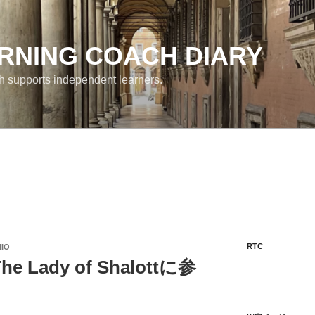
RNING COACH DIARY
h supports independent learners.
RTC
IO
ady of Shalottに参