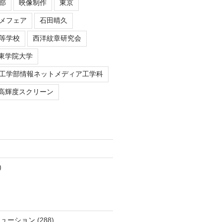
部
映像制作
東京
メフェア
石田晴久
等学校
西洋紋章研究会
東学院大学
工学部情報ネットメディア工学科
高輝度スクリーン
)
リューション
(288)