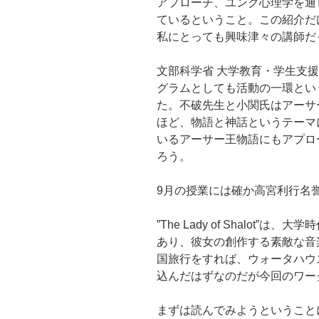
アプローチ、ユング心理学を通
ているということ。この紹介だ
私にとっても興味津々の講師だ
文部科学省 大学教育・学生支
グラムとしても活動の一環とい
た。不破先生と小関氏はアーサ
ほど、物語と神話というテーマ
いるアーサー王物語にもアプロ
ろう。
9月の授業には確か高宮利行名
”The Lady of Shalot
あり、彼女の創作する素敵な音
国旅行をすれば、ウォータハウ
込んだはずなのだが今回のワー
まずは読んでみようということ