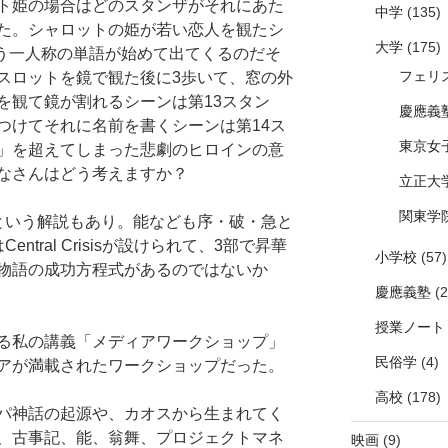
ト姫の場合はどのスタンザがそれにあた
中学
(135)
た。シャロットの姫が若い恋人を観たシ
大学
(175)
いう一人称の単語が始めて出てくるのだそ
フェリ
スロットを鏡で観た後に3歩いて、窓の外
を観て鏡が割れるシーンは第13スタン
慶應義
つけてそれに名前を書くシーンは第14ス
東京女
」を超えてしまった悲劇のヒロインの意
なさんはどう考えますか？
立正大
関東学
という解説もあり。能なども序・破・急と
tral Crisisが設けられて、3部で昇華
小学校
(57)
物語の成功方程式があるのではないか
慶應義塾
(2
授業ノート
る私の講義「メディアワークショップ」
民俗学
(4)
アが満載されたワークショップだった。
高校
(178)
パ神話の起源や、カオスから生まれてく
、古事記、能、翁舞、プロジェクトマネ
映画
(9)