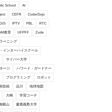
blic School
AI
ect
CEFR
CoderDojo
GIS
IPTV
PBL
RTC
EAM教育
UFPFF
Zude
ラーニング
・インターハイスクール
サイバー大学
ネージ
ハワード・ガードナー
プログラミング
ロボット
画投稿
品川
地球地図
大崎
学習コーチ
御殿山
慶應義塾大学