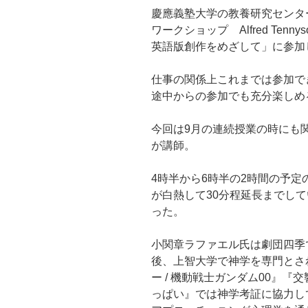
慶應義塾大学の教養研究センタ
ワークショップ Alfred Tennyson
英語版創作をめざして」に参加
仕事の関係上これまでは参加で
途中からの参加でも充分楽しめ
今回は9月の連続授業の時にも
が講師。
4時半から6時半の2時間の予
が白熱して30分程延長までし
った。
小関章ラファエル氏は劇団四季
後、上智大学で神学を専門とさ
ー / 機動戦士ガンダム00』
っぱい』では神学考証に協力し