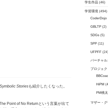
学生作品
(46)
学習環境
(494)
CoderDojo
GBLTP
(2)
SDGs
(5)
SPP
(11)
UFPFF
(24
バーチャル
プロジェク
BBCoac
HiPM
(4
Symbolic Stories
も紹介したくなった。
PM桃
マザー・グ
oint of No Returnという言葉が出て