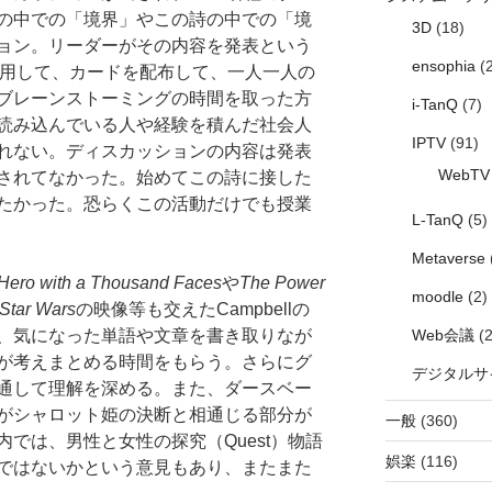
の中での「境界」やこの詩の中での「境
3D
(18)
ョン。リーダーがその内容を発表という
ensophia
(2
活用して、カードを配布して、一人一人の
ブレーンストーミングの時間を取った方
i-TanQ
(7)
読み込んでいる人や経験を積んだ社会人
IPTV
(91)
れない。ディスカッションの内容は発表
WebTV
されてなかった。始めてこの詩に接した
たかった。恐らくこの活動だけでも授業
L-TanQ
(5)
Metaverse
Hero with a Thousand Faces
や
The Power
moodle
(2)
Star Wars
の映像等も交えたCampbellの
、気になった単語や文章を書き取りなが
Web会議
(2
が考えまとめる時間をもらう。さらにグ
デジタルサ
通して理解を深める。また、ダースベー
がシャロット姫の決断と相通じる部分が
一般
(360)
では、男性と女性の探究（Quest）物語
娯楽
(116)
ではないかという意見もあり、またまた