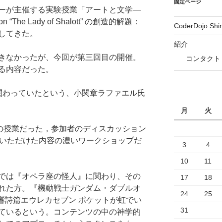
固定ページ
ーが主催する実験授業「アートと文学—
 “The Lady of Shalott” の創造的解題：
CoderDojo Sh
してきた。
紹介
きなかったが、今回が第三回目の開催。
コンタクト
る内容だった。
関わっていたという、小関章ラファエル氏
月
火
定の授業だった，参加者のディスカッション
ていただけた内容の濃いワークショップだ
3
4
10
11
では『オペラ座の怪人』に関わり、その
17
18
れた方。『機動戦士ガンダム・ダブルオ
24
25
『交響詩篇エウレカセブン ポケットが虹でい
31
ているという。コンテンツの中の神学的