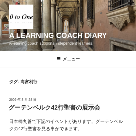
コ
ン
テ
ン
ツ
A LEARNING COACH DIARY
へ
A learning coach supports independent learners.
ス
キ
メニュー
ッ
プ
タグ:
高宮利行
投
2009 年 8 月 28 日
稿
グーテンベルク42行聖書の展示会
日:
日本橋丸善で下記のイベントがあります。グーテンベル
クの42行聖書を見る事ができます。