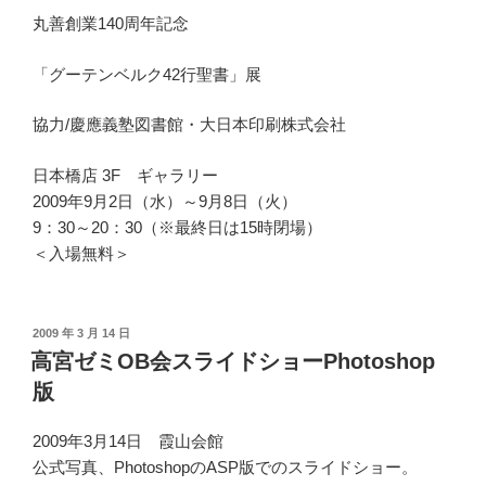
丸善創業140周年記念
「グーテンベルク42行聖書」展
協力/慶應義塾図書館・大日本印刷株式会社
日本橋店 3F ギャラリー
2009年9月2日（水）～9月8日（火）
9：30～20：30（※最終日は15時閉場）
＜入場無料＞
投
2009 年 3 月 14 日
稿
高宮ゼミOB会スライドショーPhotoshop
日:
版
2009年3月14日 霞山会館
公式写真、PhotoshopのASP版でのスライドショー。