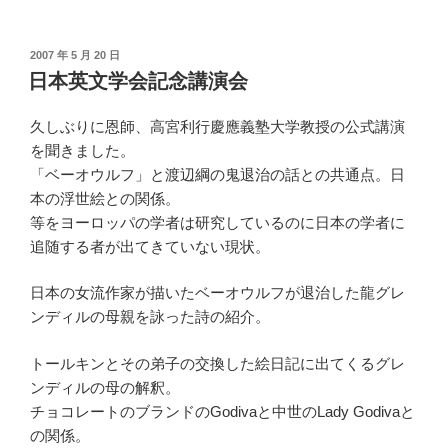
投
2007 年 5 月 20 日
稿
日本英文学会記念講演会
日:
久しぶりに恩師、高宮利行慶應義塾大学教授の公式講演
を聞きました。
「ベーオウルフ」と渡辺綱の鬼退治の話との共通点。日
本の浮世絵との関係。
等をヨーロッパの学者は研究しているのに日本の学者に
追随する者が出てきていない現状。
日本の女流作家が描いたベーオウルフが退治した龍グレ
ンディルの母親を詠った詩の紹介。
トールキンとその弟子の交換した絵日記に出てくるグレ
ンディルの母の解釈。
チョコレートのブランドのGodivaと中世のLady Godivaと
の関係。