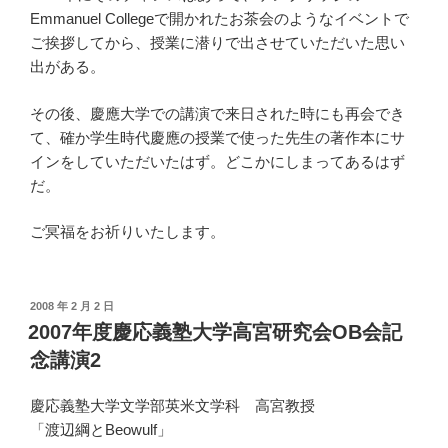
Emmanuel Collegeで開かれたお茶会のようなイベントで
ご挨拶してから、授業に潜りで出させていただいた思い
出がある。
その後、慶應大学での講演で来日された時にも再会でき
て、確か学生時代慶應の授業で使った先生の著作本にサ
インをしていただいたはず。どこかにしまってあるはず
だ。
ご冥福をお祈りいたします。
投
2008 年 2 月 2 日
稿
2007年度慶応義塾大学高宮研究会OB会記
日:
念講演2
慶応義塾大学文学部英米文学科 高宮教授
「渡辺綱とBeowulf」