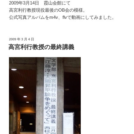
2009年3月14日 霞山会館にて
高宮利行教授現役最後のOB会の模様。
公式写真アルバムをm4v、flvで動画にしてみました。
投
2009 年 3 月 4 日
稿
高宮利行教授の最終講義
日: