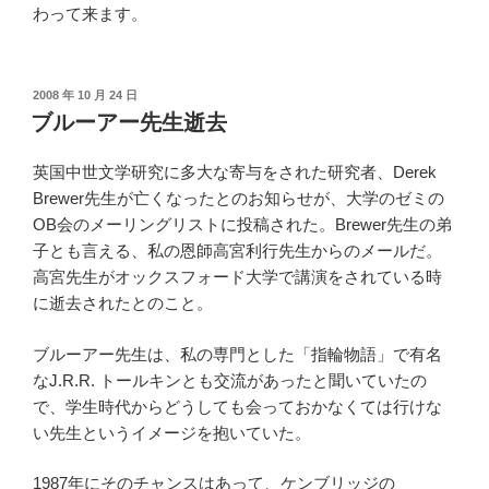
わって来ます。
投
2008 年 10 月 24 日
稿
ブルーアー先生逝去
日:
英国中世文学研究に多大な寄与をされた研究者、Derek
Brewer先生が亡くなったとのお知らせが、大学のゼミの
OB会のメーリングリストに投稿された。Brewer先生の弟
子とも言える、私の恩師高宮利行先生からのメールだ。
高宮先生がオックスフォード大学で講演をされている時
に逝去されたとのこと。
ブルーアー先生は、私の専門とした「指輪物語」で有名
なJ.R.R. トールキンとも交流があったと聞いていたの
で、学生時代からどうしても会っておかなくては行けな
い先生というイメージを抱いていた。
1987年にそのチャンスはあって、ケンブリッジの