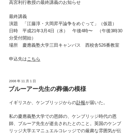
高宮利行教授の最終講義のお知らせ
最終講義
演題 「江藤淳・大岡昇平論争をめぐって」（仮題）
日時 平成21年3月4日（水） 午後4時〜 （午後3時30
分受付開始）
場所 慶應義塾大学三田キャンパス 西校舎526番教室
申込先は
こちら
投
2008 年 11 月 1 日
稿
ブルーアー先生の葬儀の模様
日:
イギリスか、ケンブリッジからの
訃報
が届いた。
私の慶應義塾大学での恩師の、ケンブリッジ時代の恩
師、ブルーア先生が逝去されたとのこと。英国のケンブ
リッジ大学エマニュエルコレッジでの厳粛な雰囲気が伝