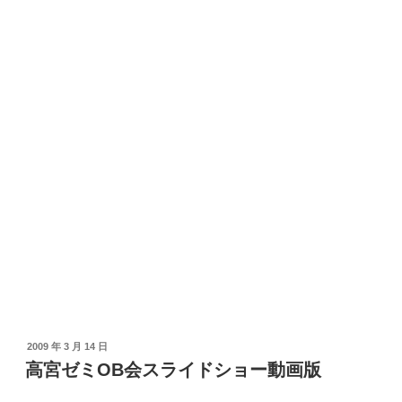
投
2009 年 3 月 14 日
稿
高宮ゼミOB会スライドショー動画版
日: