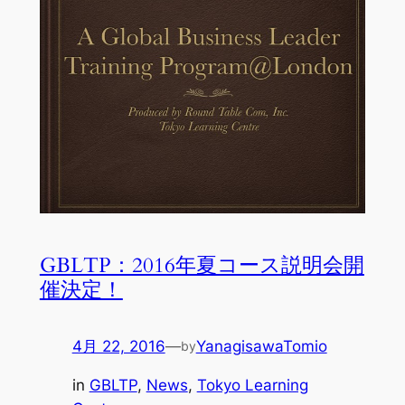
GBLTP：2016年夏コース説明会開
催決定！
4月 22, 2016
—
YanagisawaTomio
by
in
GBLTP
, 
News
, 
Tokyo Learning