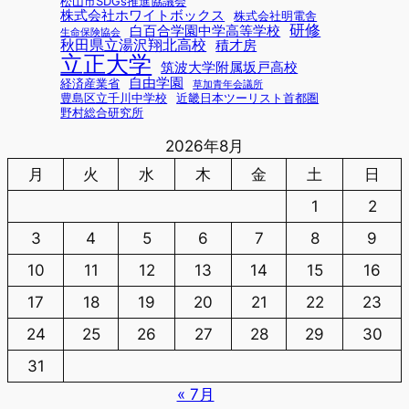
松山市SDGs推進協議会
株式会社ホワイトボックス
株式会社明電舎
研修
白百合学園中学高等学校
生命保険協会
秋田県立湯沢翔北高校
積才房
立正大学
筑波大学附属坂戸高校
自由学園
経済産業省
草加青年会議所
豊島区立千川中学校
近畿日本ツーリスト首都圏
野村総合研究所
2026年8月
月
火
水
木
金
土
日
1
2
3
4
5
6
7
8
9
10
11
12
13
14
15
16
17
18
19
20
21
22
23
24
25
26
27
28
29
30
31
« 7月