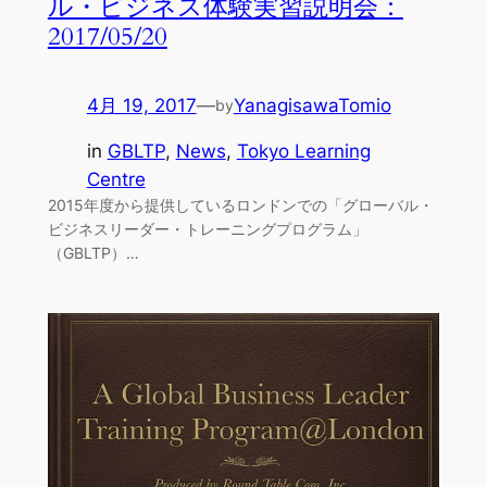
ル・ビジネス体験実習説明会：
2017/05/20
4月 19, 2017
—
YanagisawaTomio
by
in
GBLTP
, 
News
, 
Tokyo Learning
Centre
2015年度から提供しているロンドンでの「グローバル・
ビジネスリーダー・トレーニングプログラム」
（GBLTP）…