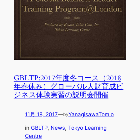
GBLTP:2017年度冬コース（2018
年春休み）グローバル人財育成ビ
ジネス体験実習の説明会開催
11月 18, 2017
—
YanagisawaTomio
by
in
GBLTP
, 
News
, 
Tokyo Learning
Centre