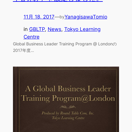
11月 18, 2017
—
YanagisawaTomio
by
in
GBLTP
, 
News
, 
Tokyo Learning
Centre
Global Business Leader Training Program @ Londonの
2017年度…