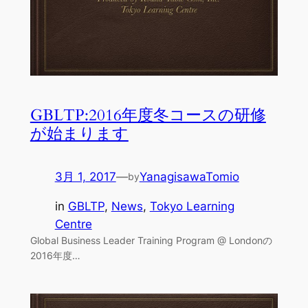
GBLTP:2016年度冬コースの研修
が始まります
3月 1, 2017
—
YanagisawaTomio
by
in
GBLTP
, 
News
, 
Tokyo Learning
Centre
Global Business Leader Training Program @ Londonの
2016年度…