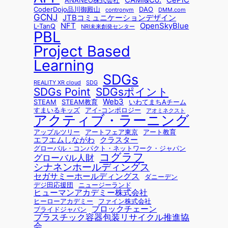
CAMI&Co.
CePiC
ANANEO株式会社
CoderDojo品川御殿山
DAO
contronym
DMM.com
GCNJ
JTBコミュニケーションデザイン
NFT
OpenSkyBlue
L-TanQ
NRI未来創発センター
PBL
Project Based
Learning
SDGs
REALITY XR cloud
SDG
SDGsポイント
SDGs Point
Web3
STEAM
STEAM教育
いわてまちAチーム
すまいるキッズ
アイ-コンポロジー
アオミネクスト
アクティブ・ラーニング
アップルツリー
アートフェア東京
アート教育
エフエムしながわ
クラスター
グローバル・コンパクト・ネットワーク・ジャパン
コグラフ
グローバル人財
シナネンホールディングス
セガサミーホールディングス
ダニーデン
デジ田応援団
ニュージーランド
ヒューマンアカデミー株式会社
ヒーローアカデミー
ファイン株式会社
ブロックチェーン
ブライドジャパン
プラスチック容器包装リサイクル推進協
会