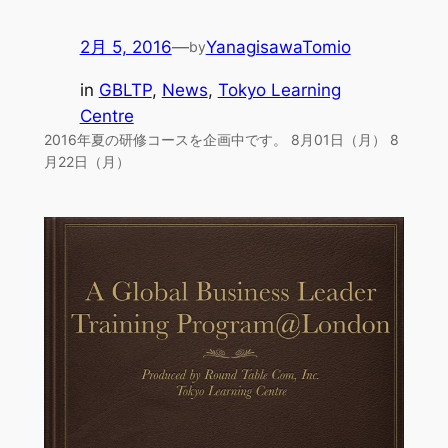
2月 5, 2016
—
YanagisawaTomio
by
in
GBLTP
, 
News
, 
Tokyo Learning
Centre
2016年夏の研修コースを企画中です。 8月01日（月） 8
月22日（月）