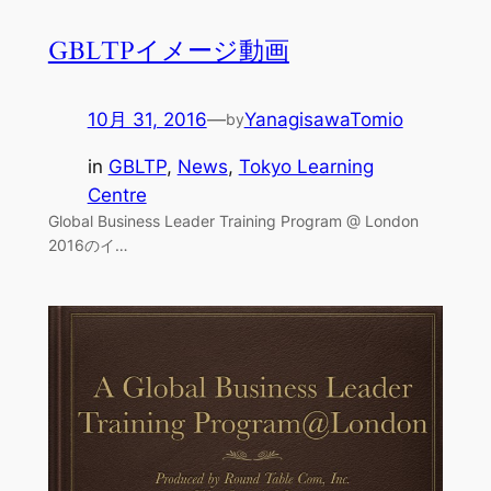
GBLTPイメージ動画
10月 31, 2016
—
YanagisawaTomio
by
in
GBLTP
, 
News
, 
Tokyo Learning
Centre
Global Business Leader Training Program @ London
2016のイ…