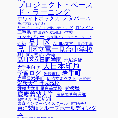
プロジェクト・ベース
ド・ラーニング
メタバース
ホワイトボックス
モノプロしながわ
ロンドン
リードエッジコンサルティング
三重県
世田谷区立瀬田小学校
五反田バレー
五反田バレーユニバーシティ
品川区
介塾
品川区立冨士見台中学
品川区立冨士見台中学校
品川区立宮前小学校
品川区立日野学園
地域通貨
大日本印刷
大学生向け
岩手町
学習ログ
岩崎書店
岩手県岩手町
広済堂ネクスト
忍野村
愛媛大学附属高校
愛媛県
愛媛大学附属高等学校
慶應義塾大学
慶應義塾普通部
朝日新聞社
探究学習
東京インターハイスクール
東京サラヤ
東洋製罐グループホールディング
ス