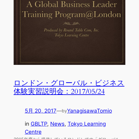
ロンドン・グローバル・ビジネス
体験実習説明会：2017/05/24
5月 20, 2017
—
YanagisawaTomio
by
in
GBLTP
, 
News
, 
Tokyo Learning
Centre