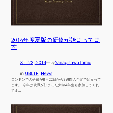
2016年度夏版の研修が始まってま
す
8月 23, 2016
—
YanagisawaTomio
by
in
GBLTP
, 
News
ロンドンでの研修が8月22日から3週間の予定で始まって
ます。 今年は就職が決まった大学4年生も参加してくれ
てま…