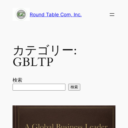
内
容
Round Table Com, Inc.
を
ス
キ
ッ
カテゴリー:
プ
GBLTP
検索
検索