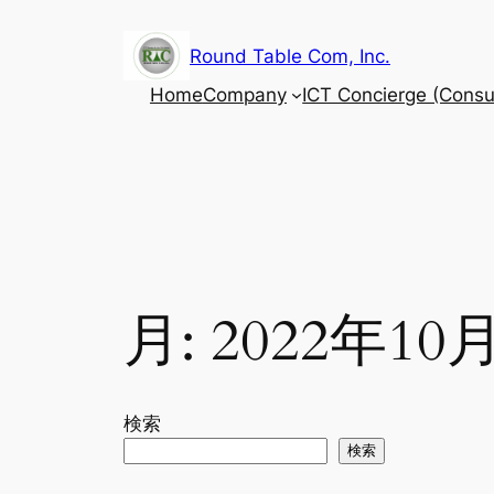
内
容
Round Table Com, Inc.
を
Home
Company
ICT Concierge (Consul
ス
キ
ッ
プ
月:
2022年10
検索
検索