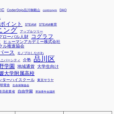
iC
CoderDojo品川御殿山
DAO
contronym
L
sポイント
STEAM
STEAM教育
ニング
アップルツリー
コグラフ
グローバル人財
ヒューマンアカデミー株式会社
ド
クル推進協会
バース
モノプロしながわ
品川区
介塾
ユニバーシティ
野学園
地域通貨
大学生向け
媛大学附属高校
ンターハイスクール
東京サラヤ
明電舎
生命保険協会
自由学園
経済産業省
草加青年会議所