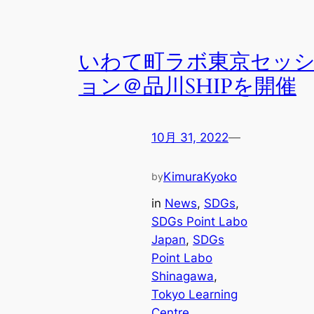
いわて町ラボ東京セッ
ョン＠品川SHIPを開催
10月 31, 2022
—
KimuraKyoko
by
in
News
, 
SDGs
, 
SDGs Point Labo
Japan
, 
SDGs
Point Labo
Shinagawa
, 
Tokyo Learning
Centre