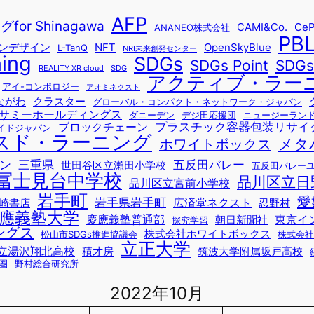
AFP
r Shinagawa
CAMI&Co.
CeP
ANANEO株式会社
PB
ョンデザイン
NFT
OpenSkyBlue
L-TanQ
NRI未来創発センター
ning
SDGs
SDG
SDGs Point
REALITY XR cloud
SDG
アクティブ・ラー
アイ-コンポロジー
アオミネクスト
ながわ
クラスター
グローバル・コンパクト・ネットワーク・ジャパン
サミーホールディングス
ダニーデン
デジ田応援団
ニュージーラン
プラスチック容器包装リサイ
ブロックチェーン
イドジャパン
スド・ラーニング
メタ
ホワイトボックス
ン
三重県
五反田バレー
世田谷区立瀬田小学校
五反田バレー
冨士見台中学校
品川区立日
品川区立宮前小学校
岩手町
愛
岩手県岩手町
広済堂ネクスト
崎書店
忍野村
應義塾大学
慶應義塾普通部
東京イ
朝日新聞社
探究学習
ングス
株式会社ホワイトボックス
松山市SDGs推進協議会
株式会社
立正大学
立湯沢翔北高校
積才房
筑波大学附属坂戸高校
圏
野村総合研究所
2022年10月