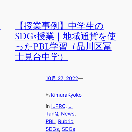
シ
【授業事例】中学生の
SDGs授業｜地域通貨を使
ったPBL学習（品川区冨
士見台中学）
10月 27, 2022
—
KimuraKyoko
by
in
ILPRC
, 
L-
TanQ
, 
News
, 
PBL
, 
Rubric
, 
SDGs
, 
SDGs