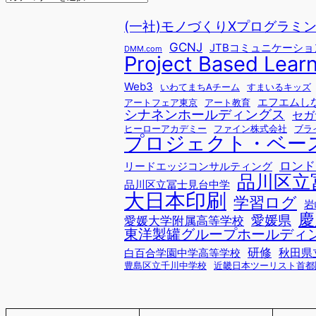
(一社)モノづくりXプログラミングfo
GCNJ
JTBコミュニケーシ
DMM.com
Project Based Lear
Web3
いわてまちAチーム
すまいるキッズ
エフエムし
アートフェア東京
アート教育
シナネンホールディングス
セガ
ヒーローアカデミー
ファイン株式会社
ブラ
プロジェクト・ベー
ロンド
リードエッジコンサルティング
品川区立
品川区立冨士見台中学
大日本印刷
学習ログ
岩
慶
愛媛県
愛媛大学附属高等学校
東洋製罐グループホールディ
研修
秋田県
白百合学園中学高等学校
豊島区立千川中学校
近畿日本ツーリスト首都