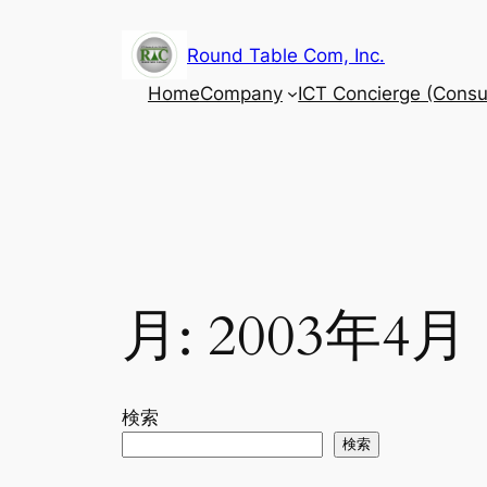
内
容
Round Table Com, Inc.
を
Home
Company
ICT Concierge (Consul
ス
キ
ッ
プ
月:
2003年4月
検索
検索