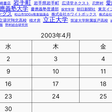
岩手町
愛
岩手県岩手町
広済堂ネクスト
崎書店
忍野村
應義塾大学
慶應義塾普通部
東京イ
朝日新聞社
探究学習
ングス
株式会社ホワイトボックス
松山市SDGs推進協議会
株式会社
立正大学
立湯沢翔北高校
積才房
筑波大学附属坂戸高校
圏
野村総合研究所
2003年4月
水
木
金
2
3
4
9
10
11
16
17
18
23
24
25
30