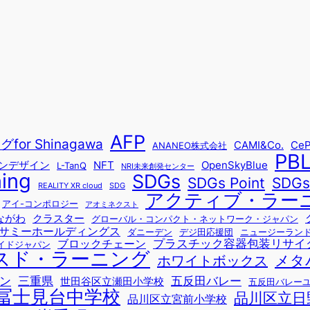
AFP
r Shinagawa
CAMI&Co.
CeP
ANANEO株式会社
PB
ョンデザイン
NFT
OpenSkyBlue
L-TanQ
NRI未来創発センター
ning
SDGs
SDG
SDGs Point
REALITY XR cloud
SDG
アクティブ・ラー
アイ-コンポロジー
アオミネクスト
ながわ
クラスター
グローバル・コンパクト・ネットワーク・ジャパン
サミーホールディングス
ダニーデン
デジ田応援団
ニュージーラン
プラスチック容器包装リサイ
ブロックチェーン
イドジャパン
スド・ラーニング
メタ
ホワイトボックス
ン
三重県
五反田バレー
世田谷区立瀬田小学校
五反田バレー
冨士見台中学校
品川区立日
品川区立宮前小学校