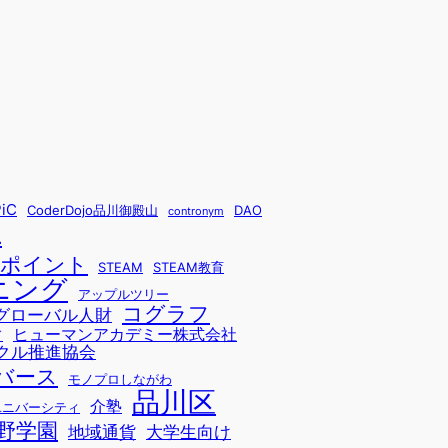
iC
CoderDojo品川御殿山
DAO
contronym
L
sポイント
STEAM
STEAM教育
ニング
アップルツリー
コグラフ
グローバル人財
ヒューマンアカデミー株式会社
ド
クル推進協会
バース
モノプロしながわ
品川区
介塾
ユニバーシティ
野学園
地域通貨
大学生向け