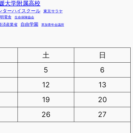
媛大学附属高校
ンターハイスクール
東京サラヤ
明電舎
生命保険協会
自由学園
経済産業省
草加青年会議所
土
日
5
6
12
13
19
20
26
27