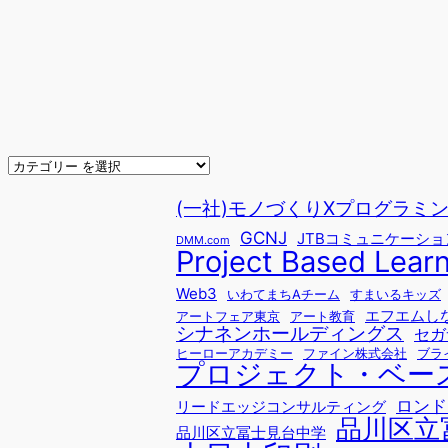
(一社)モノづくりXプログラミングfo
GCNJ
JTBコミュニケーシ
DMM.com
Project Based Lear
Web3
いわてまちAチーム
すまいるキッズ
エフエムし
アートフェア東京
アート教育
シナネンホールディングス
セガ
ヒーローアカデミー
ファイン株式会社
ブラ
プロジェクト・ベー
ロンド
リードエッジコンサルティング
品川区立
品川区立冨士見台中学