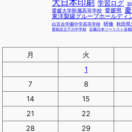
大日本印刷
学習ログ
岩
慶
愛媛県
愛媛大学附属高等学校
東洋製罐グループホールディ
研修
秋田県
白百合学園中学高等学校
豊島区立千川中学校
近畿日本ツーリスト首都
月
火
1
7
8
14
15
21
22
28
29