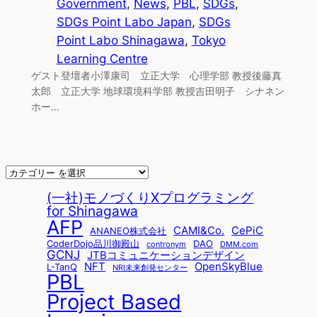
Government
, 
News
, 
PBL
, 
SDGs
, 
SDGs Point Labo Japan
, 
SDGs
Point Labo Shinagawa
, 
Tokyo
Learning Centre
ゲスト登壇者小澤康司 立正大学 心理学部 教授後藤真
太郎 立正大学 地球環境科学部 教授吉田明子 シナネン
ホー…
(一社)モノづくりXプログラミング
for Shinagawa
AFP
CAMI&Co.
CePiC
ANANEO株式会社
CoderDojo品川御殿山
DAO
contronym
DMM.com
GCNJ
JTBコミュニケーションデザイン
NFT
OpenSkyBlue
L-TanQ
NRI未来創発センター
PBL
Project Based