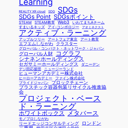
Learning
SDGs
REALITY XR cloud
SDG
SDGsポイント
SDGs Point
Web3
STEAM
STEAM教育
いわてまちAチーム
すまいるキッズ
アイ-コンポロジー
アオミネクスト
アクティブ・ラーニング
アップルツリー
アートフェア東京
アート教育
エフエムしながわ
クラスター
グローバル・コンパクト・ネットワーク・ジャパン
コグラフ
グローバル人財
シナネンホールディングス
セガサミーホールディングス
ダニーデン
デジ田応援団
ニュージーランド
ヒューマンアカデミー株式会社
ヒーローアカデミー
ファイン株式会社
ブロックチェーン
ブライドジャパン
プラスチック容器包装リサイクル推進協
会
プロジェクト・ベース
ド・ラーニング
メタバース
ホワイトボックス
モノプロしながわ
ロンドン
リードエッジコンサルティング
三重県