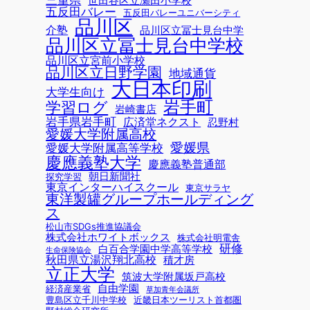
世田谷区立瀬田小学校
五反田バレー
五反田バレーユニバーシティ
品川区
介塾
品川区立冨士見台中学
品川区立冨士見台中学校
品川区立宮前小学校
品川区立日野学園
地域通貨
大日本印刷
大学生向け
岩手町
学習ログ
岩崎書店
岩手県岩手町
広済堂ネクスト
忍野村
愛媛大学附属高校
愛媛県
愛媛大学附属高等学校
慶應義塾大学
慶應義塾普通部
朝日新聞社
探究学習
東京インターハイスクール
東京サラヤ
東洋製罐グループホールディング
ス
松山市SDGs推進協議会
株式会社ホワイトボックス
株式会社明電舎
研修
白百合学園中学高等学校
生命保険協会
秋田県立湯沢翔北高校
積才房
立正大学
筑波大学附属坂戸高校
自由学園
経済産業省
草加青年会議所
豊島区立千川中学校
近畿日本ツーリスト首都圏