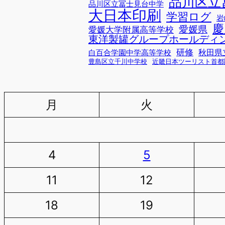
品川区立
品川区立冨士見台中学
大日本印刷
学習ログ
岩
慶
愛媛県
愛媛大学附属高等学校
東洋製罐グループホールディ
研修
秋田県
白百合学園中学高等学校
豊島区立千川中学校
近畿日本ツーリスト首都
月
火
4
5
11
12
18
19