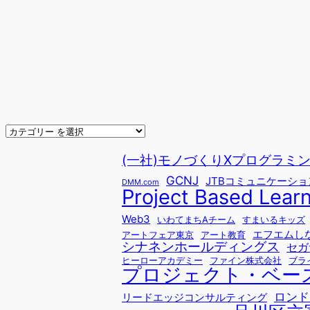
(一社)モノづくりXプログラミングfo
GCNJ
JTBコミュニケーシ
DMM.com
Project Based Lear
Web3
いわてまちAチーム
すまいるキッズ
エフエムし
アートフェア東京
アート教育
シナネンホールディングス
セガ
ヒーローアカデミー
ファイン株式会社
ブラ
プロジェクト・ベー
ロンド
リードエッジコンサルティング