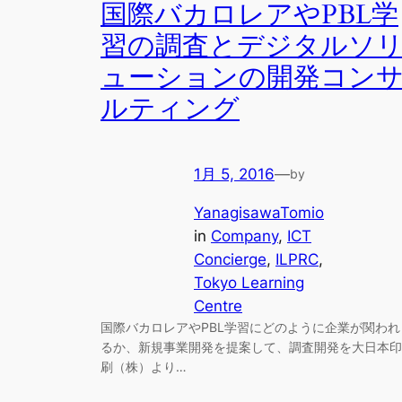
国際バカロレアやPBL学
習の調査とデジタルソ
ューションの開発コン
ルティング
1月 5, 2016
—
by
YanagisawaTomio
in
Company
, 
ICT
Concierge
, 
ILPRC
, 
Tokyo Learning
Centre
国際バカロレアやPBL学習にどのように企業が関われ
るか、新規事業開発を提案して、調査開発を大日本印
刷（株）より…