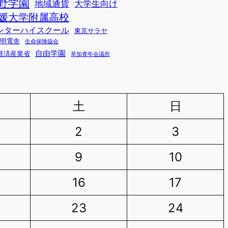
野学園
地域通貨
大学生向け
媛大学附属高校
ンターハイスクール
東京サラヤ
明電舎
生命保険協会
自由学園
経済産業省
草加青年会議所
土
日
2
3
9
10
16
17
23
24