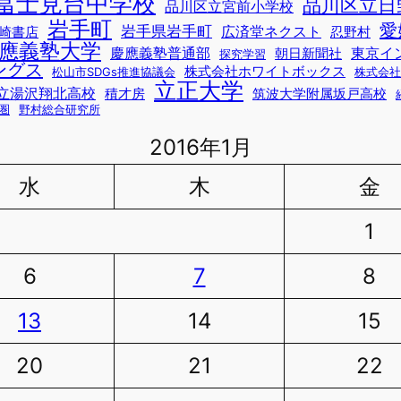
冨士見台中学校
品川区立日
品川区立宮前小学校
岩手町
愛
岩手県岩手町
広済堂ネクスト
崎書店
忍野村
應義塾大学
慶應義塾普通部
東京イ
朝日新聞社
探究学習
ングス
株式会社ホワイトボックス
松山市SDGs推進協議会
株式会社
立正大学
立湯沢翔北高校
積才房
筑波大学附属坂戸高校
圏
野村総合研究所
2016年1月
水
木
金
1
6
7
8
13
14
15
20
21
22