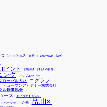
iC
CoderDojo品川御殿山
DAO
contronym
L
sポイント
STEAM
STEAM教育
ニング
アップルツリー
コグラフ
グローバル人財
ヒューマンアカデミー株式会社
ド
クル推進協会
バース
モノプロしながわ
品川区
介塾
ユニバーシティ