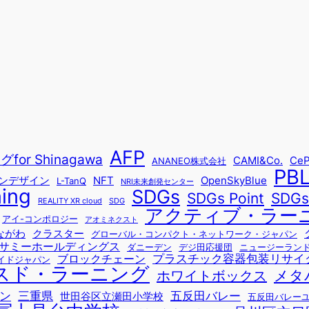
AFP
r Shinagawa
CAMI&Co.
CeP
ANANEO株式会社
PB
ョンデザイン
NFT
OpenSkyBlue
L-TanQ
NRI未来創発センター
ning
SDGs
SDG
SDGs Point
REALITY XR cloud
SDG
アクティブ・ラー
アイ-コンポロジー
アオミネクスト
ながわ
クラスター
グローバル・コンパクト・ネットワーク・ジャパン
サミーホールディングス
ダニーデン
デジ田応援団
ニュージーラン
プラスチック容器包装リサイ
ブロックチェーン
イドジャパン
スド・ラーニング
メタ
ホワイトボックス
ン
三重県
五反田バレー
世田谷区立瀬田小学校
五反田バレー