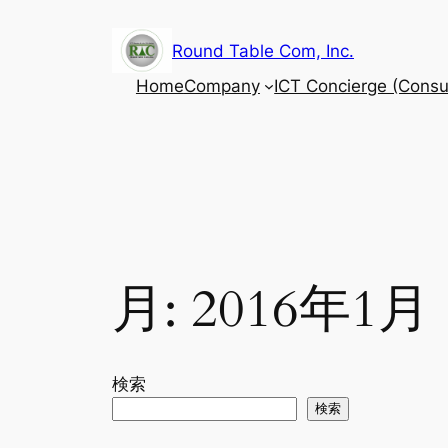
内
容
Round Table Com, Inc.
を
Home
Company
ICT Concierge (Consul
ス
キ
ッ
プ
月:
2016年1月
検索
検索