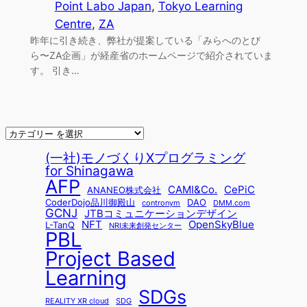
Point Labo Japan
, 
Tokyo Learning
Centre
, 
ZA
昨年に引き続き、弊社が提案している「みらへのとび
ら〜ZA企画」が経産省のホームページで紹介されていま
す。 引き…
(一社)モノづくりXプログラミング
for Shinagawa
AFP
CAMI&Co.
CePiC
ANANEO株式会社
CoderDojo品川御殿山
DAO
contronym
DMM.com
GCNJ
JTBコミュニケーションデザイン
NFT
OpenSkyBlue
L-TanQ
NRI未来創発センター
PBL
Project Based
Learning
SDGs
REALITY XR cloud
SDG