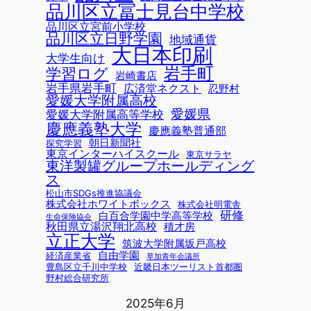
品川区立冨士見台中学校
品川区立宮前小学校
品川区立日野学園
地域通貨
大日本印刷
大学生向け
岩手町
学習ログ
岩崎書店
岩手県岩手町
広済堂ネクスト
忍野村
愛媛大学附属高校
愛媛県
愛媛大学附属高等学校
慶應義塾大学
慶應義塾普通部
朝日新聞社
探究学習
東京インターハイスクール
東京サラヤ
東洋製罐グループホールディング
ス
松山市SDGs推進協議会
株式会社ホワイトボックス
株式会社明電舎
研修
白百合学園中学高等学校
生命保険協会
秋田県立湯沢翔北高校
積才房
立正大学
筑波大学附属坂戸高校
自由学園
経済産業省
草加青年会議所
豊島区立千川中学校
近畿日本ツーリスト首都圏
野村総合研究所
2025年6月