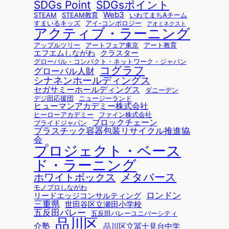
SDGsポイント
SDGs Point
Web3
STEAM
STEAM教育
いわてまちAチーム
すまいるキッズ
アイ-コンポロジー
アオミネクスト
アクティブ・ラーニング
アップルツリー
アートフェア東京
アート教育
エフエムしながわ
クラスター
グローバル・コンパクト・ネットワーク・ジャパン
コグラフ
グローバル人財
シナネンホールディングス
セガサミーホールディングス
ダニーデン
デジ田応援団
ニュージーランド
ヒューマンアカデミー株式会社
ヒーローアカデミー
ファイン株式会社
ブロックチェーン
ブライドジャパン
プラスチック容器包装リサイクル推進協
会
プロジェクト・ベース
ド・ラーニング
メタバース
ホワイトボックス
モノプロしながわ
ロンドン
リードエッジコンサルティング
三重県
世田谷区立瀬田小学校
五反田バレー
五反田バレーユニバーシティ
品川区
介塾
品川区立冨士見台中学