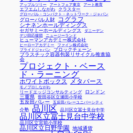
アップルツリー
アートフェア東京
アート教育
エフエムしながわ
クラスター
グローバル・コンパクト・ネットワーク・ジャパン
コグラフ
グローバル人財
シナネンホールディングス
セガサミーホールディングス
ダニーデン
デジ田応援団
ニュージーランド
ヒューマンアカデミー株式会社
ヒーローアカデミー
ファイン株式会社
ブロックチェーン
ブライドジャパン
プラスチック容器包装リサイクル推進協
会
プロジェクト・ベース
ド・ラーニング
メタバース
ホワイトボックス
モノプロしながわ
ロンドン
リードエッジコンサルティング
三重県
世田谷区立瀬田小学校
五反田バレー
五反田バレーユニバーシティ
品川区
介塾
品川区立冨士見台中学
品川区立冨士見台中学校
品川区立宮前小学校
品川区立日野学園
地域通貨