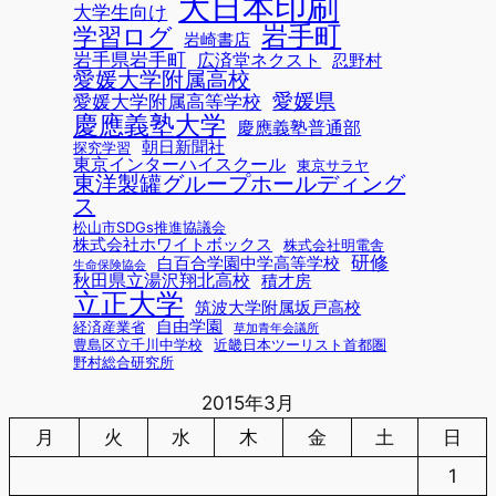
大日本印刷
大学生向け
岩手町
学習ログ
岩崎書店
岩手県岩手町
広済堂ネクスト
忍野村
愛媛大学附属高校
愛媛県
愛媛大学附属高等学校
慶應義塾大学
慶應義塾普通部
朝日新聞社
探究学習
東京インターハイスクール
東京サラヤ
東洋製罐グループホールディング
ス
松山市SDGs推進協議会
株式会社ホワイトボックス
株式会社明電舎
研修
白百合学園中学高等学校
生命保険協会
秋田県立湯沢翔北高校
積才房
立正大学
筑波大学附属坂戸高校
自由学園
経済産業省
草加青年会議所
豊島区立千川中学校
近畿日本ツーリスト首都圏
野村総合研究所
2015年3月
月
火
水
木
金
土
日
1