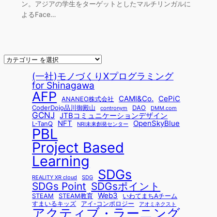
ン。アジアの学生をターゲットとしたマルチリンガルに
よるFace…
(一社)モノづくりXプログラミング
for Shinagawa
AFP
CAMI&Co.
CePiC
ANANEO株式会社
CoderDojo品川御殿山
DAO
contronym
DMM.com
GCNJ
JTBコミュニケーションデザイン
NFT
OpenSkyBlue
L-TanQ
NRI未来創発センター
PBL
Project Based
Learning
SDGs
REALITY XR cloud
SDG
SDGsポイント
SDGs Point
Web3
STEAM
STEAM教育
いわてまちAチーム
すまいるキッズ
アイ-コンポロジー
アオミネクスト
アクティブ・ラーニング