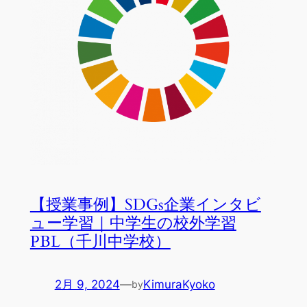
【授業事例】SDGs企業インタビ
ュー学習｜中学生の校外学習
PBL（千川中学校）
2月 9, 2024
—
KimuraKyoko
by