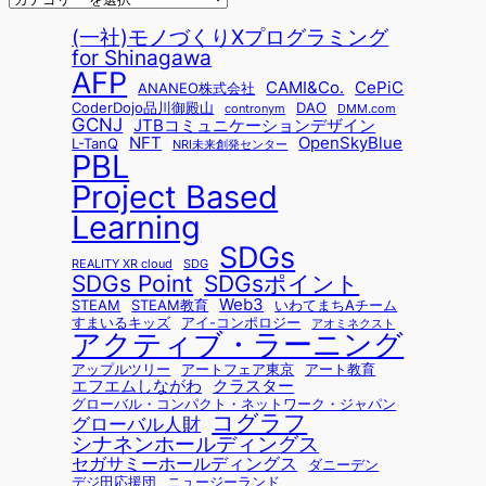
(一社)モノづくりXプログラミング
for Shinagawa
AFP
CAMI&Co.
CePiC
ANANEO株式会社
CoderDojo品川御殿山
DAO
contronym
DMM.com
GCNJ
JTBコミュニケーションデザイン
NFT
OpenSkyBlue
L-TanQ
NRI未来創発センター
PBL
Project Based
Learning
SDGs
REALITY XR cloud
SDG
SDGsポイント
SDGs Point
Web3
STEAM
STEAM教育
いわてまちAチーム
すまいるキッズ
アイ-コンポロジー
アオミネクスト
アクティブ・ラーニング
アップルツリー
アートフェア東京
アート教育
エフエムしながわ
クラスター
グローバル・コンパクト・ネットワーク・ジャパン
コグラフ
グローバル人財
シナネンホールディングス
セガサミーホールディングス
ダニーデン
デジ田応援団
ニュージーランド