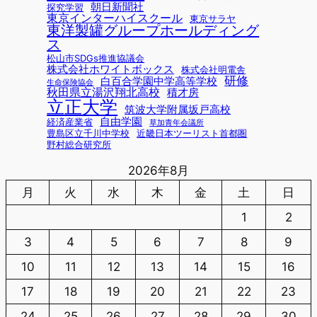
朝日新聞社
探究学習
東京インターハイスクール
東京サラヤ
東洋製罐グループホールディング
ス
松山市SDGs推進協議会
株式会社ホワイトボックス
株式会社明電舎
研修
白百合学園中学高等学校
生命保険協会
秋田県立湯沢翔北高校
積才房
立正大学
筑波大学附属坂戸高校
自由学園
経済産業省
草加青年会議所
豊島区立千川中学校
近畿日本ツーリスト首都圏
野村総合研究所
2026年8月
月
火
水
木
金
土
日
1
2
3
4
5
6
7
8
9
10
11
12
13
14
15
16
17
18
19
20
21
22
23
24
25
26
27
28
29
30