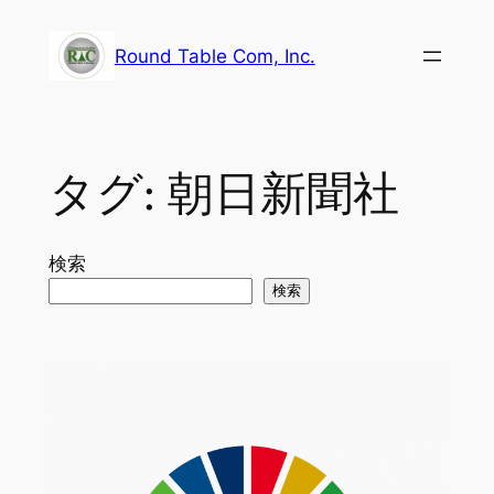
内
容
Round Table Com, Inc.
を
ス
キ
ッ
タグ:
朝日新聞社
プ
検索
検索