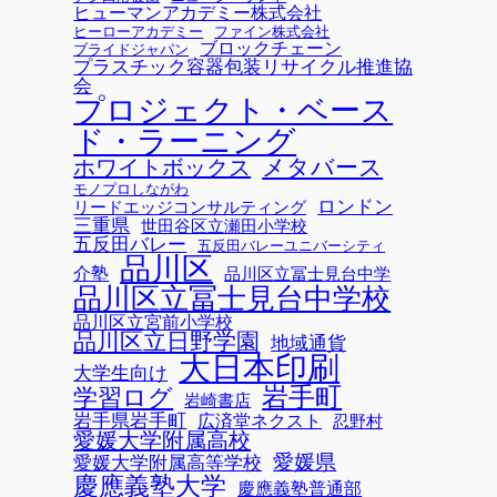
ヒューマンアカデミー株式会社
ヒーローアカデミー
ファイン株式会社
ブロックチェーン
ブライドジャパン
プラスチック容器包装リサイクル推進協
会
プロジェクト・ベース
ド・ラーニング
メタバース
ホワイトボックス
モノプロしながわ
ロンドン
リードエッジコンサルティング
三重県
世田谷区立瀬田小学校
五反田バレー
五反田バレーユニバーシティ
品川区
介塾
品川区立冨士見台中学
品川区立冨士見台中学校
品川区立宮前小学校
品川区立日野学園
地域通貨
大日本印刷
大学生向け
岩手町
学習ログ
岩崎書店
岩手県岩手町
広済堂ネクスト
忍野村
愛媛大学附属高校
愛媛県
愛媛大学附属高等学校
慶應義塾大学
慶應義塾普通部