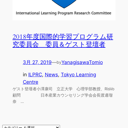
2018年度国際的学習プログラム研
究委員会 委員＆ゲスト登壇者
3月 27, 2019
—
YanagisawaTomio
by
in
ILPRC
, 
News
, 
Tokyo Learning
Centre
ゲスト登壇者小澤康司 立正大学 心理学部教授、RisVo
顧問 日本産業カウンセリング学会会長渡邊瑠
奈 …