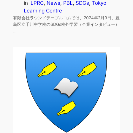
in
ILPRC
, 
News
, 
PBL
, 
SDGs
, 
Tokyo
Learning Centre
有限会社ラウンドテーブルコムでは、2024年2月9日、豊
島区立千川中学校のSDGs校外学習（企業インタビュー）
…