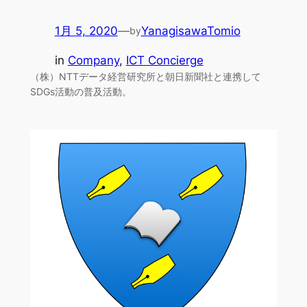
1月 5, 2020
—
YanagisawaTomio
by
in
Company
, 
ICT Concierge
（株）NTTデータ経営研究所と朝日新聞社と連携して
SDGs活動の普及活動。