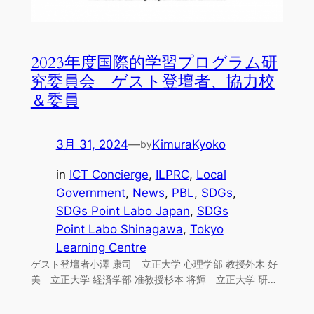
2023年度国際的学習プログラム研
究委員会 ゲスト登壇者、協力校
＆委員
3月 31, 2024
—
KimuraKyoko
by
in
ICT Concierge
, 
ILPRC
, 
Local
Government
, 
News
, 
PBL
, 
SDGs
, 
SDGs Point Labo Japan
, 
SDGs
Point Labo Shinagawa
, 
Tokyo
Learning Centre
ゲスト登壇者小澤 康司 立正大学 心理学部 教授外木 好
美 立正大学 経済学部 准教授杉本 将輝 立正大学 研…