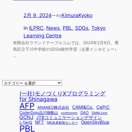
2月 9, 2024
—
KimuraKyoko
by
in
ILPRC
, 
News
, 
PBL
, 
SDGs
, 
Tokyo
Learning Centre
有限会社ラウンドテーブルコムでは、2024年2月9日、豊
島区立千川中学校のSDGs校外学習（企業インタビュー）
…
(一社)モノづくりXプログラミング
for Shinagawa
AFP
CAMI&Co.
CePiC
ANANEO株式会社
CoderDojo品川御殿山
DAO
contronym
DMM.com
GCNJ
JTBコミュニケーションデザイン
NFT
OpenSkyBlue
L-TanQ
NRI未来創発センター
PBL