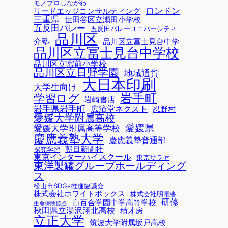
モノプロしながわ
ロンドン
リードエッジコンサルティング
三重県
世田谷区立瀬田小学校
五反田バレー
五反田バレーユニバーシティ
品川区
介塾
品川区立冨士見台中学
品川区立冨士見台中学校
品川区立宮前小学校
品川区立日野学園
地域通貨
大日本印刷
大学生向け
岩手町
学習ログ
岩崎書店
岩手県岩手町
広済堂ネクスト
忍野村
愛媛大学附属高校
愛媛県
愛媛大学附属高等学校
慶應義塾大学
慶應義塾普通部
朝日新聞社
探究学習
東京インターハイスクール
東京サラヤ
東洋製罐グループホールディング
ス
松山市SDGs推進協議会
株式会社ホワイトボックス
株式会社明電舎
研修
白百合学園中学高等学校
生命保険協会
秋田県立湯沢翔北高校
積才房
立正大学
筑波大学附属坂戸高校