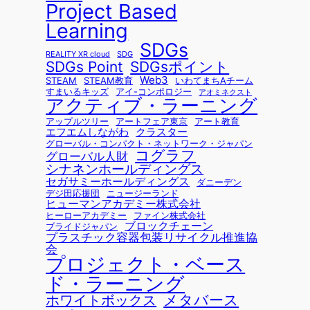
Project Based
Learning
SDGs
REALITY XR cloud
SDG
SDGsポイント
SDGs Point
Web3
STEAM
STEAM教育
いわてまちAチーム
すまいるキッズ
アイ-コンポロジー
アオミネクスト
アクティブ・ラーニング
アップルツリー
アートフェア東京
アート教育
エフエムしながわ
クラスター
グローバル・コンパクト・ネットワーク・ジャパン
コグラフ
グローバル人財
シナネンホールディングス
セガサミーホールディングス
ダニーデン
デジ田応援団
ニュージーランド
ヒューマンアカデミー株式会社
ヒーローアカデミー
ファイン株式会社
ブロックチェーン
ブライドジャパン
プラスチック容器包装リサイクル推進協
会
プロジェクト・ベース
ド・ラーニング
メタバース
ホワイトボックス