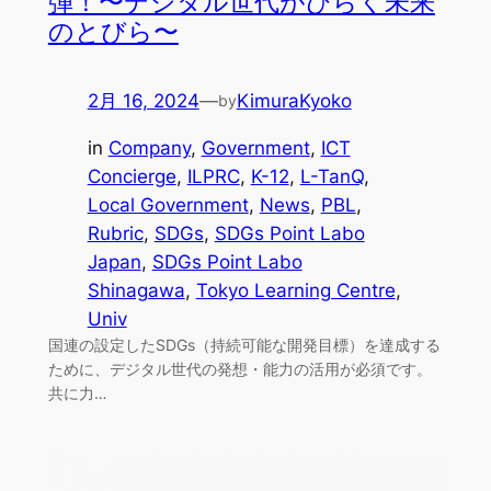
弾！〜デジタル世代がひらく未来
のとびら〜
2月 16, 2024
—
KimuraKyoko
by
in
Company
, 
Government
, 
ICT
Concierge
, 
ILPRC
, 
K-12
, 
L-TanQ
, 
Local Government
, 
News
, 
PBL
, 
Rubric
, 
SDGs
, 
SDGs Point Labo
Japan
, 
SDGs Point Labo
Shinagawa
, 
Tokyo Learning Centre
, 
Univ
国連の設定したSDGs（持続可能な開発目標）を達成する
ために、デジタル世代の発想・能力の活用が必須です。
共に力…