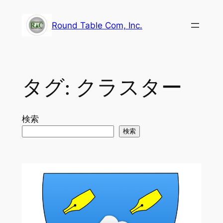
内
容
Round Table Com, Inc.
を
ス
キ
ッ
タグ:
クラスター
プ
検索
検索