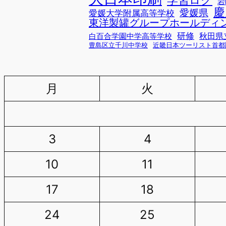
岩
慶
愛媛県
愛媛大学附属高等学校
東洋製罐グループホールディ
研修
秋田県
白百合学園中学高等学校
豊島区立千川中学校
近畿日本ツーリスト首都
月
火
3
4
10
11
17
18
24
25