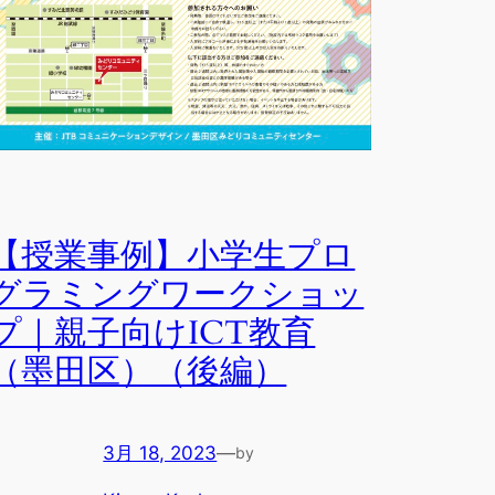
【授業事例】小学生プロ
グラミングワークショッ
プ｜親子向けICT教育
（墨田区）（後編）
3月 18, 2023
—
by