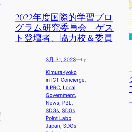
っ
2022年度国際的学習プロ
グラム研究委員会 ゲス
ト登壇者、協力校＆委員
3月 31, 2023
—
by
KimuraKyoko
in
ICT Concierge
, 
ILPRC
, 
Local
Government
, 
News
, 
PBL
, 
SDGs
, 
SDGs
西
Point Labo
ル
Japan
, 
SDGs