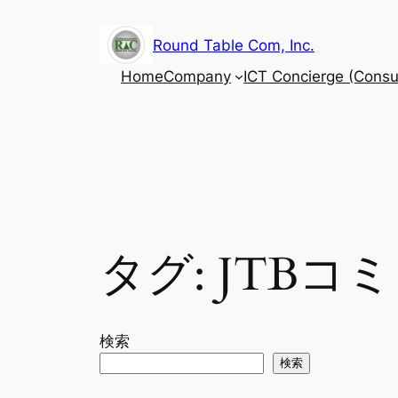
内
容
Round Table Com, Inc.
を
Home
Company
ICT Concierge (Consul
ス
キ
ッ
プ
タグ:
JTBコ
検索
検索