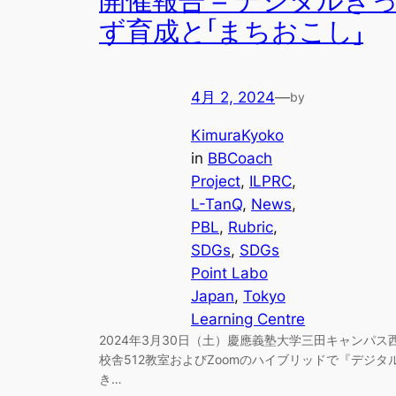
開催報告 – デジタルき
ず育成と「まちおこし」
4月 2, 2024
—
by
KimuraKyoko
in
BBCoach
Project
, 
ILPRC
, 
L-TanQ
, 
News
, 
PBL
, 
Rubric
, 
SDGs
, 
SDGs
Point Labo
Japan
, 
Tokyo
Learning Centre
2024年3月30日（土）慶應義塾大学三田キャンパス
校舎512教室およびZoomのハイブリッドで『デジタ
き…