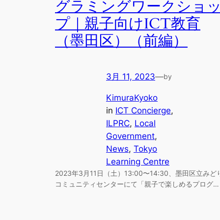
グラミングワークショ
プ｜親子向けICT教育
（墨田区）（前編）
3月 11, 2023
—
by
KimuraKyoko
in
ICT Concierge
, 
ILPRC
, 
Local
Government
, 
News
, 
Tokyo
Learning Centre
2023年3月11日（土）13:00〜14:30、墨田区立みど
コミュニティセンターにて「親子で楽しめるプログ…