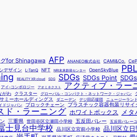
AFP
r Shinagawa
CAMI&Co.
CeP
ANANEO株式会社
PB
ョンデザイン
NFT
OpenSkyBlue
L-TanQ
NRI未来創発センター
ning
SDGs
SDG
SDGs Point
REALITY XR cloud
SDG
アクティブ・ラー
アイ-コンポロジー
アオミネクスト
ながわ
クラスター
グローバル・コンパクト・ネットワーク・ジャパン
サミーホールディングス
ダニーデン
デジ田応援団
ニュージーラン
プラスチック容器包装リサイ
ブロックチェーン
イドジャパン
スド・ラーニング
メタ
ホワイトボックス
ン
三重県
五反田バレー
世田谷区立瀬田小学校
五反田バレー
冨士見台中学校
品川区立日
品川区立宮前小学校
岩手町