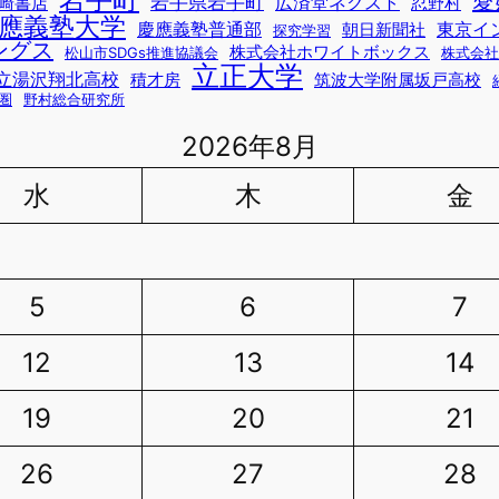
愛
岩手県岩手町
広済堂ネクスト
崎書店
忍野村
應義塾大学
慶應義塾普通部
東京イ
朝日新聞社
探究学習
ングス
株式会社ホワイトボックス
松山市SDGs推進協議会
株式会社
立正大学
立湯沢翔北高校
積才房
筑波大学附属坂戸高校
圏
野村総合研究所
2026年8月
水
木
金
5
6
7
12
13
14
19
20
21
26
27
28