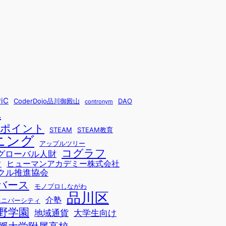
iC
CoderDojo品川御殿山
DAO
contronym
L
sポイント
STEAM
STEAM教育
ニング
アップルツリー
コグラフ
グローバル人財
ヒューマンアカデミー株式会社
ド
クル推進協会
バース
モノプロしながわ
品川区
介塾
ユニバーシティ
野学園
地域通貨
大学生向け