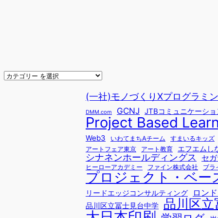
(一社)モノづくりXプログラミングfo
GCNJ
JTBコミュニケーシ
DMM.com
Project Based Lear
Web3
いわてまちAチーム
すまいるキッズ
エフエムし
アートフェア東京
アート教育
シナネンホールディングス
セガ
ヒーローアカデミー
ファイン株式会社
ブラ
プロジェクト・ベー
ロンド
リードエッジコンサルティング
品川区立
品川区立冨士見台中学
大日本印刷
学習ログ