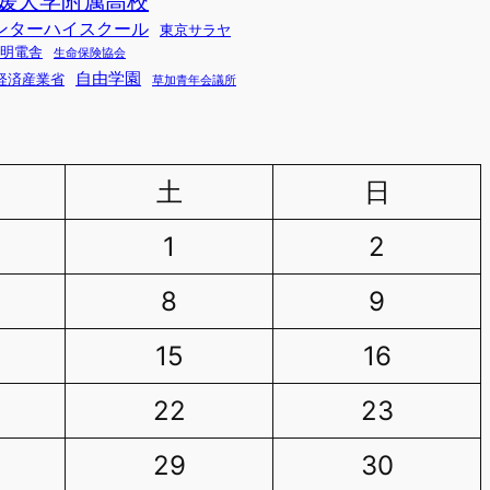
媛大学附属高校
ンターハイスクール
東京サラヤ
明電舎
生命保険協会
自由学園
経済産業省
草加青年会議所
土
日
1
2
8
9
15
16
22
23
29
30