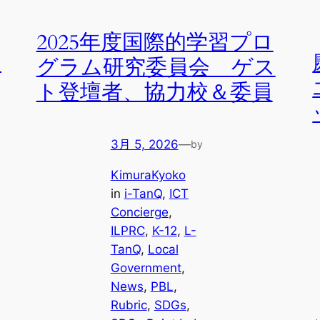
2025年度国際的学習プロ
ン
グラム研究委員会 ゲス
ト登壇者、協力校＆委員
3月 5, 2026
—
by
KimuraKyoko
in
i-TanQ
, 
ICT
Concierge
, 
ILPRC
, 
K-12
, 
L-
TanQ
, 
Local
Government
, 
News
, 
PBL
, 
Rubric
, 
SDGs
, 