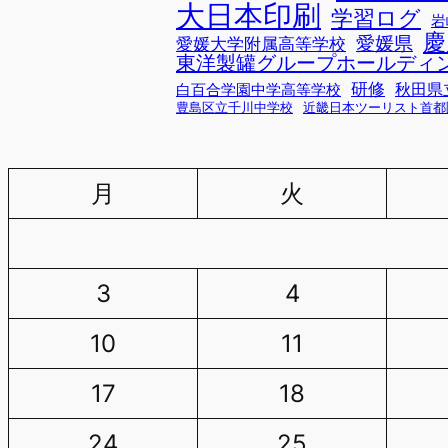
大日本印刷
学習ログ
岩
慶
愛媛県
愛媛大学附属高等学校
東洋製罐グループホールディ
研修
秋田県
白百合学園中学高等学校
豊島区立千川中学校
近畿日本ツーリスト首都
月
火
3
4
10
11
17
18
24
25