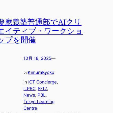
慶應義塾普通部でAIクリ
エイティブ・ワークショ
ップを開催
10月 18, 2025
—
KimuraKyoko
by
in
ICT Concierge
, 
ILPRC
, 
K-12
, 
News
, 
PBL
, 
Tokyo Learning
Centre