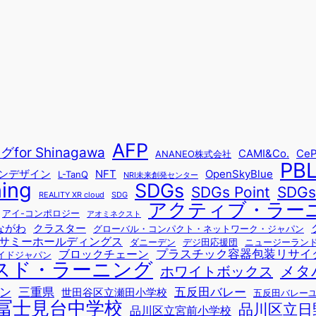
AFP
r Shinagawa
CAMI&Co.
CeP
ANANEO株式会社
PB
ョンデザイン
NFT
OpenSkyBlue
L-TanQ
NRI未来創発センター
ning
SDGs
SDG
SDGs Point
REALITY XR cloud
SDG
アクティブ・ラー
アイ-コンポロジー
アオミネクスト
ながわ
クラスター
グローバル・コンパクト・ネットワーク・ジャパン
サミーホールディングス
ダニーデン
デジ田応援団
ニュージーラン
プラスチック容器包装リサイ
ブロックチェーン
イドジャパン
スド・ラーニング
メタ
ホワイトボックス
ン
三重県
五反田バレー
世田谷区立瀬田小学校
五反田バレー
冨士見台中学校
品川区立日
品川区立宮前小学校