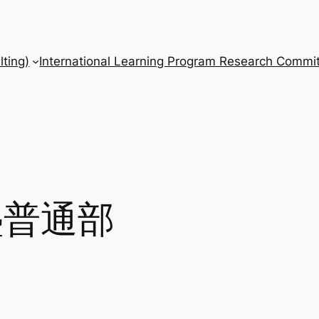
ting)
International Learning Program Research Commit
塾普通部