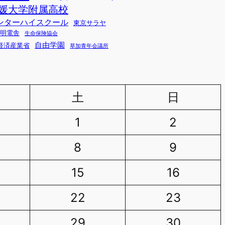
媛大学附属高校
ンターハイスクール
東京サラヤ
明電舎
生命保険協会
自由学園
経済産業省
草加青年会議所
土
日
1
2
8
9
15
16
22
23
29
30