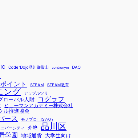
iC
CoderDojo品川御殿山
DAO
contronym
L
sポイント
STEAM
STEAM教育
ニング
アップルツリー
コグラフ
グローバル人財
ヒューマンアカデミー株式会社
ド
クル推進協会
バース
モノプロしながわ
品川区
介塾
ユニバーシティ
野学園
地域通貨
大学生向け