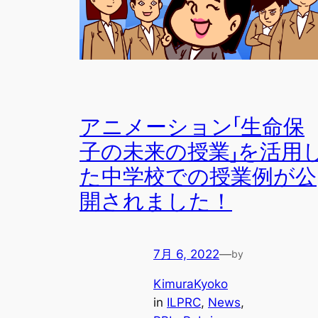
アニメーション「生命保
子の未来の授業」を活用
た中学校での授業例が公
開されました！
7月 6, 2022
—
by
KimuraKyoko
in
ILPRC
, 
News
, 