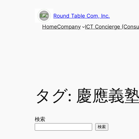
内
容
Round Table Com, Inc.
を
Home
Company
ICT Concierge (Consul
ス
キ
ッ
プ
タグ:
慶應義
検索
検索