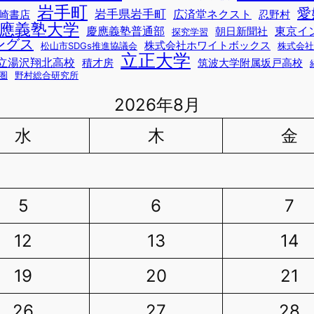
岩手町
愛
岩手県岩手町
広済堂ネクスト
崎書店
忍野村
應義塾大学
慶應義塾普通部
東京イ
朝日新聞社
探究学習
ングス
株式会社ホワイトボックス
松山市SDGs推進協議会
株式会社
立正大学
立湯沢翔北高校
積才房
筑波大学附属坂戸高校
圏
野村総合研究所
2026年8月
水
木
金
5
6
7
12
13
14
19
20
21
26
27
28