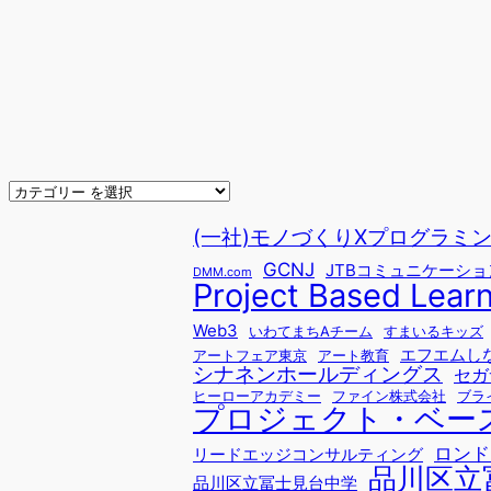
(一社)モノづくりXプログラミングfo
GCNJ
JTBコミュニケーシ
DMM.com
Project Based Lear
Web3
いわてまちAチーム
すまいるキッズ
エフエムし
アートフェア東京
アート教育
シナネンホールディングス
セガ
ヒーローアカデミー
ファイン株式会社
ブラ
プロジェクト・ベー
ロンド
リードエッジコンサルティング
品川区立
品川区立冨士見台中学