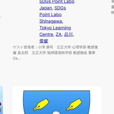
SDGs Point Labo
Japan
, 
SDGs
し
Point Labo
し
Shinagawa
, 
Tokyo Learning
Centre
, 
ZA
, 
品川
, 
愛媛
ゲスト登壇者：小澤 康司 立正大学 心理学部 教授後
藤 真太郎 立正大学 地球環境科学部 教授御友 重希
Ce…